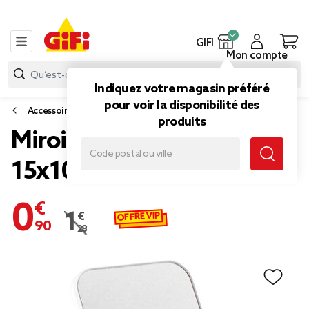
GIFI
Mon compte
Indiquez votre magasin préféré
pour voir la disponibilité des
Accessoires salle de bain
produits
Miroir sur pied blanc
15x10xH15cm
0,90 €
OFFRE VIP
1,28 €
Prix remisé de 1,28 € à 0,90 €