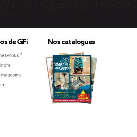
os de GiFi
Nos catalogues
mes-nous ?
indre
 magasins
oom