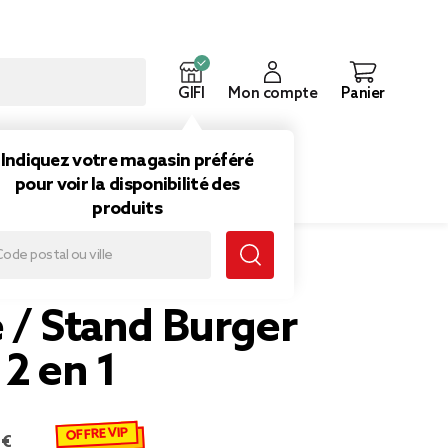
GIFI
Mon compte
Panier
ouveautés
Inspirations
Indiquez votre magasin préféré
pour voir la disponibilité des
produits
ger en bois 2 en 1
 / Stand Burger
 2 en 1
OFFRE VIP