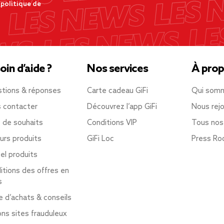
 politique de
oin d’aide ?
Nos services
À prop
tions & réponses
Carte cadeau GiFi
Qui som
 contacter
Découvrez l’app GiFi
Nous rejo
e de souhaits
Conditions VIP
Tous nos
urs produits
GiFi Loc
Press R
el produits
itions des offres en
s
e d’achats & conseils
ons sites frauduleux