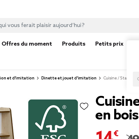
Offres du moment
Produits
Petits prix
N
ion et d'imitation
Dinette et jouet d'imitation
Cuisine / Stand Bur
Cuisine
en bois
14,97 €