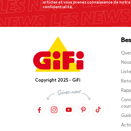
articles et vous prenez connaissance de notre
confidentialité.
Bes
Ques
Nous
List
Copyright 2025 - GiFi
Reto
Rapp
Cond
cour
Guid
Acti