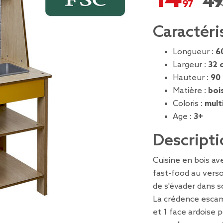
49,
Pri
Caractéri
Longueur :
6
Largeur :
32 
Hauteur :
90
Matière :
boi
Coloris :
mult
Age :
3+
Descripti
Cuisine en bois av
fast-food au verso
de s'évader dans s
La crédence escam
et 1 face ardoise 