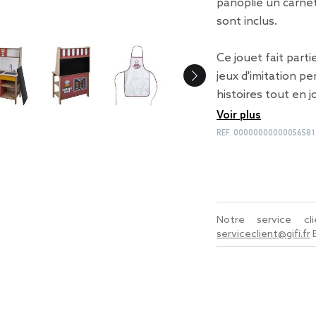
panoplie un carne
sont inclus.
Ce jouet fait part
jeux d'imitation p
histoires tout en 
Voir plus
REF.
00000000000056581
Notre service c
serviceclient@gifi.fr