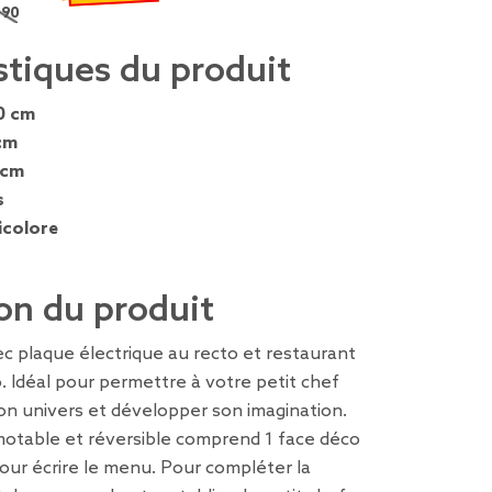
90 €
x remisé de 49,90 € à 14,97 €
stiques du produit
0 cm
cm
 cm
s
icolore
on du produit
ec plaque électrique au recto et restaurant
. Idéal pour permettre à votre petit chef
on univers et développer son imagination.
otable et réversible comprend 1 face déco
pour écrire le menu. Pour compléter la