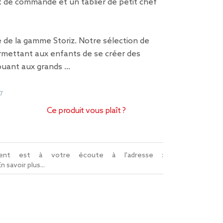
t de commande et un tablier de petit chef
ie de la gamme Storiz. Notre sélection de
ermettant aux enfants de se créer des
jouant aux grands …
7
Ce produit vous plaît ?
lient est à votre écoute à l'adresse :
En savoir plus...