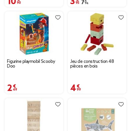
Prix remisé de 7,90 € à 
7,90 €
Figurine playmobil Scooby
Jeu de construction 48
Doo
pièces en bois
2,49 €
4,99 €