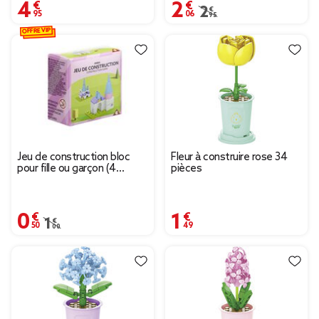
4,95 €
2,06 €
Prix remisé de 2,95 € à
2,95 €
OFFRE VIP
Jeu de construction bloc
Fleur à construire rose 34
pour fille ou garçon (4
pièces
modèles)
0,50 €
1,49 €
Prix remisé de 1,00 € à 0,50 €
1,00 €