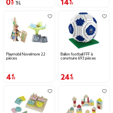
0,57 €
14,99 €
Prix remisé de 1,15 € à 0,57 €
1,15 €
Playmobil Novelmore 22
Ballon football FFF à
pièces
construire 693 pièces
4,99 €
24,95 €