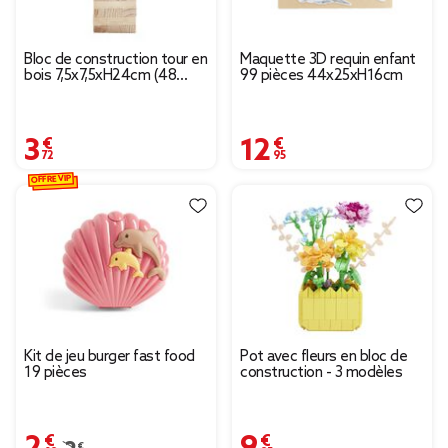
Bloc de construction tour en
Maquette 3D requin enfant
bois 7,5x7,5xH24cm (48
99 pièces 44x25xH16cm
pièces)
3,72 €
12,95 €
OFFRE VIP
Kit de jeu burger fast food
Pot avec fleurs en bloc de
19 pièces
construction - 3 modèles
2,09 €
9,95 €