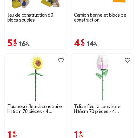
Jeu de construction 60
Camion benne et blocs de
blocs souples
construction
5,07 €
4,47 €
Prix remisé de 16,90 € à 5,07 €
16,90 €
Prix remisé de 14,90 €
14,90 €
Tournesol fleur à construire
Tulipe fleur à construire
H16cm 70 pièces - 4
H16cm 70 pièces - 4
modèles
modèles
1,89 €
1,89 €