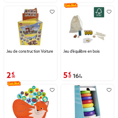
OFFRE VIP
Jeu de construction Voiture
Jeu d'équilibre en bois
2,00 €
5,07 €
Prix remisé de 16,90 € 
16,90 €
OFFRE VIP