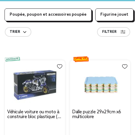
Poupée, poupon et accessoires poupée
Figurine jouet
TRIER
FILTRER
OFFRE VIP
Véhicule voiture ou moto à
Dalle puzzle 29x29cm x6
construire bloc plastique (4
multicolore
modèles)