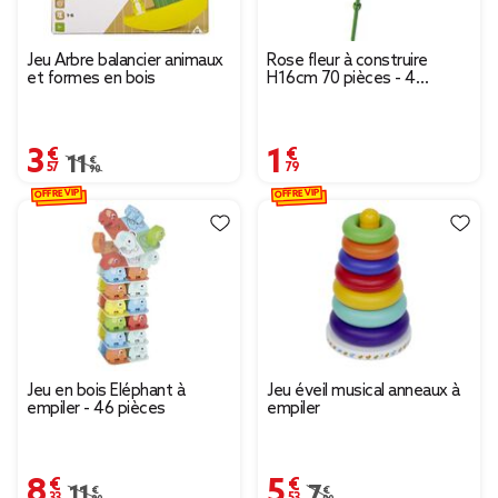
Jeu Arbre balancier animaux
Rose fleur à construire
et formes en bois
H16cm 70 pièces - 4
modèles
3,57 €
1,79 €
Prix remisé de 11,90 € à 3,57 €
11,90 €
OFFRE VIP
OFFRE VIP
Jeu en bois Éléphant à
Jeu éveil musical anneaux à
empiler - 46 pièces
empiler
8,33 €
5,53 €
Prix remisé de 11,90 € à 8,33 €
11,90 €
Prix remisé de 7,90 € à
7,90 €