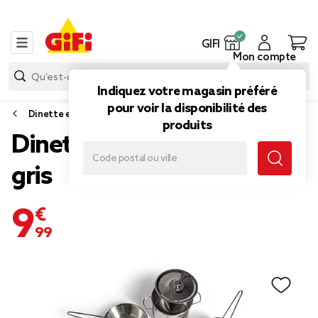
GIFI
Mon compte
Indiquez votre magasin préféré
pour voir la disponibilité des
Dinette et jouet d'imitation
produits
Dinette métal 13 pièces
gris
9,99 €