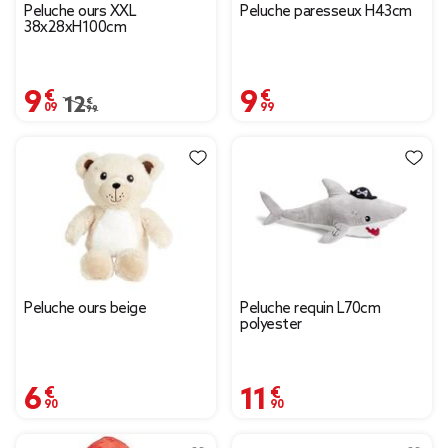
Peluche ours XXL
Peluche paresseux H43cm
38x28xH100cm
9,09 €
9,99 €
Prix remisé de 12,99 € à 9,09 €
12,99 €
Peluche ours beige
Peluche requin L70cm
polyester
6,90 €
11,90 €