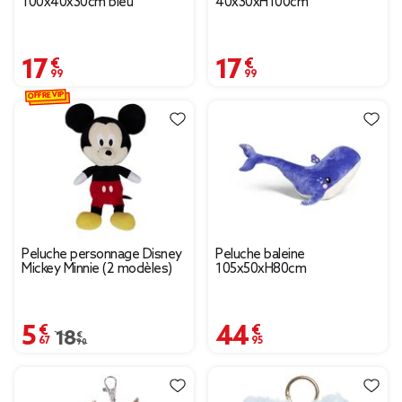
100x40x30cm bleu
40x30xH100cm
17,99 €
17,99 €
OFFRE VIP
Peluche personnage Disney
Peluche baleine
Mickey Minnie (2 modèles)
105x50xH80cm
5,67 €
44,95 €
Prix remisé de 18,90 € à 5,67 €
18,90 €