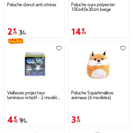
Peluche donut anti stress
Peluche ours polyester
100x40x30cm beige
2,79 €
14,99 €
Prix remisé de 3,99 € à 2,79 €
3,99 €
OFFRE VIP
Veilleuse projecteur
Peluche Squishmallow
lumineux rotatif - 2 modèles
animaux (6 modèles)
espace ou océan
4,95 €
3,79 €
Prix remisé de 9,90 € à 4,95 €
9,90 €