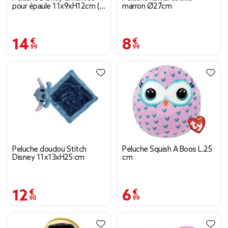
pour épaule 11x9xH12cm (4
marron Ø27cm
modèles)
14,99 €
8,99 €
Peluche doudou Stitch
Peluche Squish A Boos L.25
Disney 11x13xH25 cm
cm
12,90 €
6,99 €