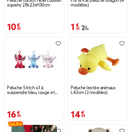
Peluche ourson Noël coussin
Porte-clé peluche dragon (4
squishy 28x23xH30cm
modèles)
10,00 €
1,45 €
Prix remisé de 2,90 € à
2,90 €
Peluche Stitch x3 à
Peluche lestée animaux
suspendre bleu, rouge et
L43cm (3 modèles)
rose H12cm
16,99 €
14,99 €
OFFRE VIP