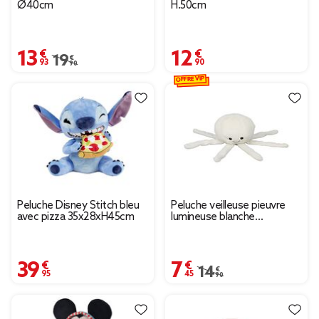
Ø40cm
H.50cm
13,93 €
12,90 €
Prix remisé de 19,90 € à 13,93 €
19,90 €
OFFRE VIP
Peluche Disney Stitch bleu
Peluche veilleuse pieuvre
avec pizza 35x28xH45cm
lumineuse blanche
Ø20xH17cm
39,95 €
7,45 €
Prix remisé de 14,90 € 
14,90 €