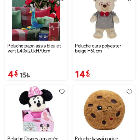
Peluche paon assis bleu et
Peluche ours polyester
vert L40xl20xH70cm
beige H50cm
4,77 €
14,90 €
Prix remisé de 15,90 € à 4,77 €
15,90 €
Peluche Disney aimantée
Peluche kawaii cookie