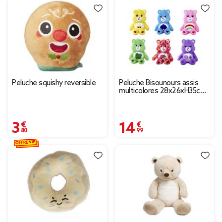
Peluche squishy reversible
Peluche Bisounours assis
multicolores 28x26xH35cm
(6 modèles)
3,80 €
14,99 €
OFFRE VIP