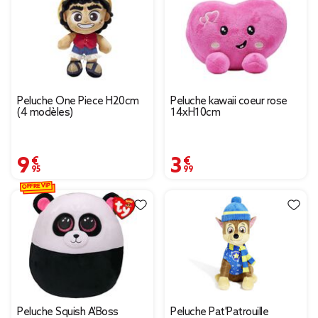
Peluche One Piece H20cm
Peluche kawaii coeur rose
(4 modèles)
14xH10cm
9,95 €
3,99 €
OFFRE VIP
Peluche Squish A'Boss
Peluche Pat'Patrouille