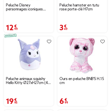
Peluche Disney
Peluche hamster en tutu
personnages iconiques
rose porte-clé H7cm
H17cm (5 modèles)
12,99 €
3,49 €
Peluche animaux squishy
Ours en peluche BNB'S H.15
Hello Kitty Ø27xH27cm (4
cm
modèles)
19,95 €
6,99 €