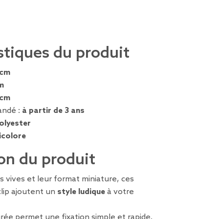
stiques du produit
 cm
m
 cm
ndé :
à partir de 3 ans
olyester
icolore
on du produit
s vives et leur format miniature, ces
clip ajoutent un
style ludique
à votre
rée permet une fixation simple et rapide.