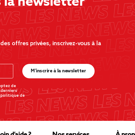
la newsletter
es offres privées, inscrivez-vous à la
M’inscrire à la newsletter
eptez de
 derniers
 politique de
oin d’aide ?
Nos services
À prop