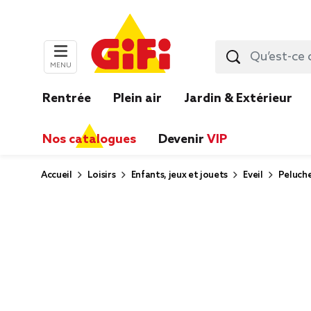
MENU
Rentrée
Plein air
Jardin & Extérieur
Nos catalogues
Devenir
VIP
Accueil
Loisirs
Enfants, jeux et jouets
Eveil
Peluche