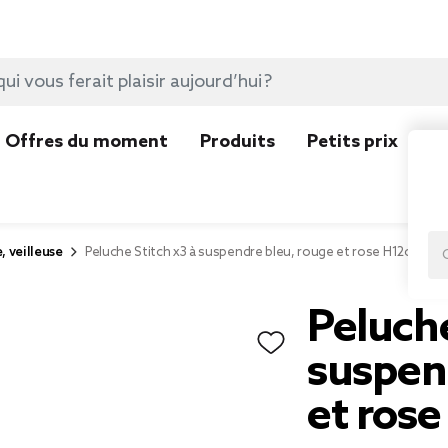
Offres du moment
Produits
Petits prix
N
, veilleuse
Peluche Stitch x3 à suspendre bleu, rouge et rose H12cm
Peluche
suspen
et ros