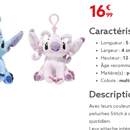
16,99 €
Caractéri
Longueur :
5
Largeur :
4 c
Hauteur :
12
Âge recomma
Matière(s) :
p
Coloris :
mult
Descripti
Avec leurs couleur
peluches Stitch à 
quotidien.
Leur attache intég