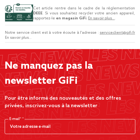
Cet article rentre dans le cadre de la réglementation
DEEE
. Si vous souhaitez recycler votre ancien appareil,
rapportez-le
en magasin GiFi
.
En savoir plus...
.
Notre service client est à votre écoute à l'adresse :
serviceclient@gifi.fr
En savoir plus...
Ne manquez pas la
newsletter GiFi
Pour être informé des nouveautés et des offres
privées, inscrivez-vous à la newsletter
E-mail*