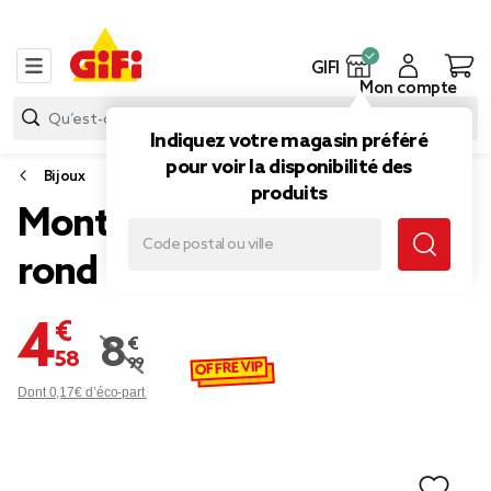
GIFI
Mon compte
Indiquez votre magasin préféré
pour voir la disponibilité des
Bijoux
produits
Montre femme cadran
rond bracelet simili rose
4,58 €
8,99 €
Prix remisé de 8,99 € à 4,58 €
OFFRE VIP
Dont 0,17€ d’éco-part