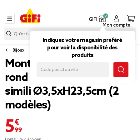
GIFI
Mon compte
Indiquez votre magasin préféré
pour voir la disponibilité des
Bijoux
produits
Montre homme cadran
rond acier argenté bracelet
simili Ø3,5xH23,5cm (2
modèles)
5,99 €
Dont 0,17€ d’éco-part