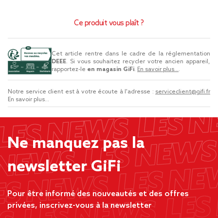
Ce produit vous plaît ?
Cet article rentre dans le cadre de la réglementation
DEEE
. Si vous souhaitez recycler votre ancien appareil,
rapportez-le
en magasin GiFi
.
En savoir plus...
.
Notre service client est à votre écoute à l'adresse :
serviceclient@gifi.fr
En savoir plus...
Ne manquez pas la
newsletter GiFi
Pour être informé des nouveautés et des offres
privées, inscrivez-vous à la newsletter