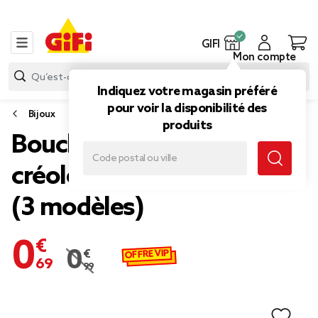
GIFI
Mon compte
Indiquez votre magasin préféré
pour voir la disponibilité des
Bijoux
produits
Boucles d'oreilles femme
créoles en métal Ø3,5cm
(3 modèles)
0,69 €
OFFRE VIP
0,99 €
Prix remisé de 0,99 € à 0,69 €