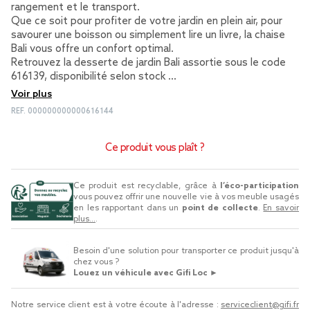
rangement et le transport.
Que ce soit pour profiter de votre jardin en plein air, pour
savourer une boisson ou simplement lire un livre, la chaise
Bali vous offre un confort optimal.
Retrouvez la desserte de jardin Bali assortie sous le code
616139, disponibilité selon stock …
Voir plus
REF.
000000000000616144
Ce produit vous plaît ?
Ce produit est recyclable, grâce à
l’éco-participation
vous pouvez offrir une nouvelle vie à vos meuble usagés
en les rapportant dans un
point de collecte
.
En savoir
plus...
.
Besoin d'une solution pour transporter ce produit jusqu'à
chez vous ?
Louez un véhicule avec Gifi Loc ►
Notre service client est à votre écoute à l'adresse :
serviceclient@gifi.fr