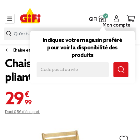
GIFI
Mon compte
Indiquez votre magasin préféré
pour voir la disponibilité des
Chaise et banc de jardin
produits
Chaise de jardin Bali
pliante marron H87cm
29,99 €
Dont 0,5€ d’éco-part