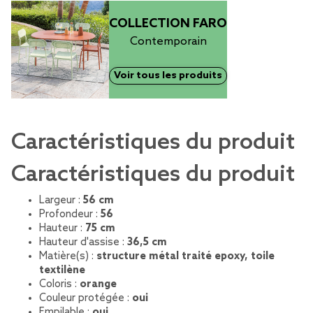
COLLECTION FARO
Contemporain
Voir tous les produits
Caractéristiques du produit
Caractéristiques du produit
Largeur :
56 cm
Profondeur :
56
Hauteur :
75 cm
Hauteur d'assise :
36,5 cm
Matière(s) :
structure métal traité epoxy, toile
textilène
Coloris :
orange
Couleur protégée :
oui
Empilable :
oui