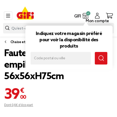
GIFI
Mon compte
Indiquez votre magasin préféré
pour voir la disponibilité des
Chaise et banc de jardin
produits
Fauteuil de jardin bas Faro
empilable métal orange
56x56xH75cm
39,00 €
Dont 0,6€ d’éco-part