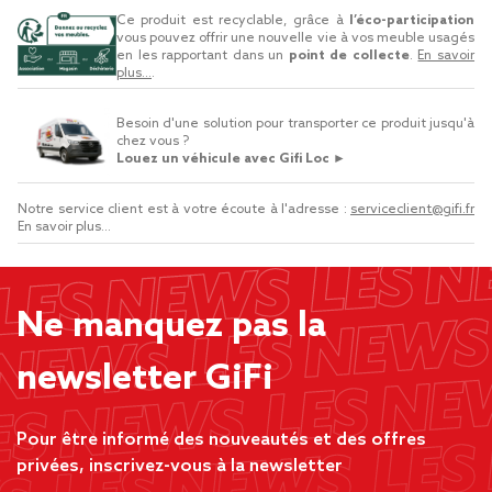
Ce produit est recyclable, grâce à
l’éco-participation
vous pouvez offrir une nouvelle vie à vos meuble usagés
en les rapportant dans un
point de collecte
.
En savoir
plus...
.
Besoin d'une solution pour transporter ce produit jusqu'à
chez vous ?
Louez un véhicule avec Gifi Loc ►
Notre service client est à votre écoute à l'adresse :
serviceclient@gifi.fr
En savoir plus...
Ne manquez pas la
newsletter GiFi
Pour être informé des nouveautés et des offres
privées, inscrivez-vous à la newsletter