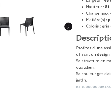
Largeur :
48 
Hauteur :
81
Charge max. 
Matière(s) :
p
Coloris :
gris
Descripti
Profitez d'une ass
offrant un
design
Sa structure en m
quotidien.
Sa couleur gris cl
jardin.
REF.
00000000000064255