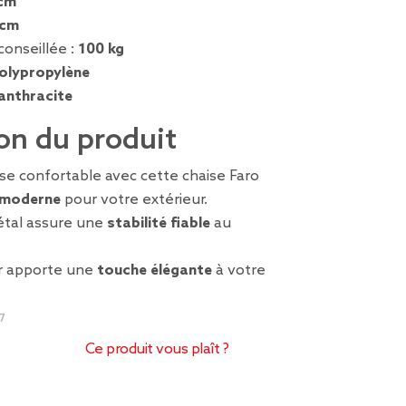
cm
 cm
conseillée :
100 kg
olypropylène
 anthracite
on du produit
ise confortable avec cette chaise Faro
 moderne
pour votre extérieur.
étal assure une
stabilité fiable
au
air apporte une
touche élégante
à votre
7
Ce produit vous plaît ?