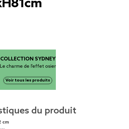
xH81cm
COLLECTION SYDNEY
Le charme de l'effet osier
Voir tous les produits
stiques du produit
2 cm