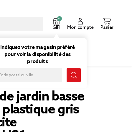
GIFI
Mon compte
Panier
ouveautés
Inspirations
Indiquez votre magasin préféré
pour voir la disponibilité des
produits
hracite 52x48xH81cm
de jardin basse
plastique gris
ite