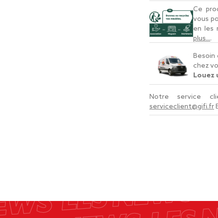
Ce prod
vous po
en les
plus...
.
Besoin 
chez vo
Louez u
Notre service c
serviceclient@gifi.fr