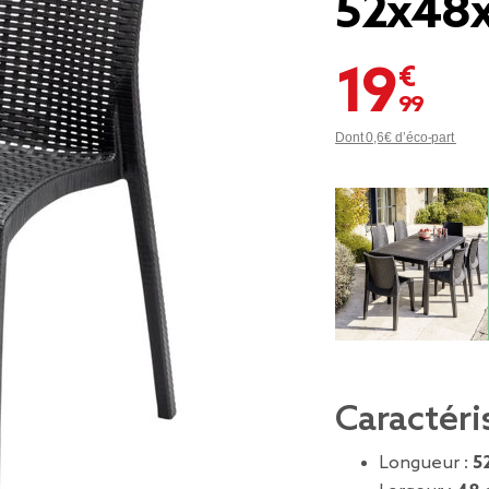
52x48
19,99 €
Dont 0,6€ d’éco-part
Caractéri
Longueur :
5