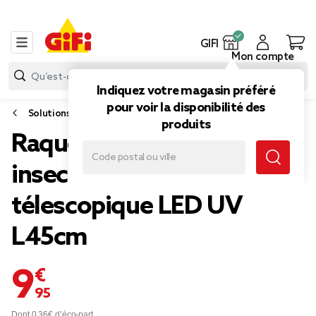
GIFI
Mon compte
Indiquez votre magasin préféré
pour voir la disponibilité des
Solutions insecticide
produits
Raquette électrique anti
insectes volants manche
télescopique LED UV
L45cm
9,95 €
Dont 0,36€ d’éco-part