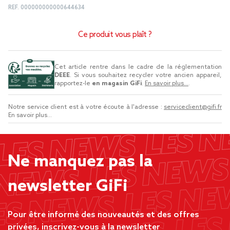
REF.
000000000000644634
Ce produit vous plaît ?
Cet article rentre dans le cadre de la réglementation
DEEE
. Si vous souhaitez recycler votre ancien appareil,
rapportez-le
en magasin GiFi
.
En savoir plus...
.
Notre service client est à votre écoute à l'adresse :
serviceclient@gifi.fr
En savoir plus...
Ne manquez pas la
newsletter GiFi
Pour être informé des nouveautés et des offres
privées, inscrivez-vous à la newsletter