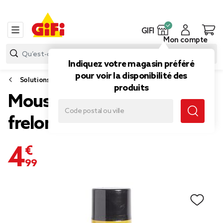
GIFI
Mon compte
Indiquez votre magasin préféré
pour voir la disponibilité des
Solutions insecticide
produits
Mousse anti guêpes et
frelons Flash 500ml
4,99 €