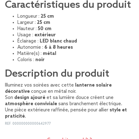
Caractéristiques du produit
Longueur :
25 cm
Largeur :
25 cm
Hauteur :
50 cm
Usage :
extérieur
Éclairage :
LED blanc chaud
Autonomie :
6 à 8 heures
Matière(s) :
métal
Coloris :
noir
Description du produit
Illuminez vos soirées avec cette
lanterne solaire
décorative
conçue en métal noir.
Son
design ajouré
et sa lumière douce créent une
atmosphère conviviale
sans branchement électrique.
Une pièce extérieure raffinée, pensée pour allier
style et
praticité
.
REF.
000000000000642977