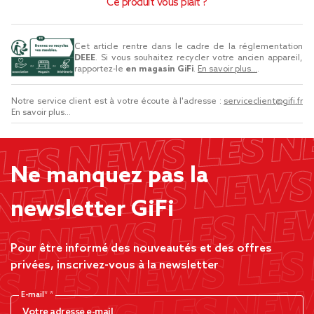
Ce produit vous plaît ?
Cet article rentre dans le cadre de la réglementation
DEEE
. Si vous souhaitez recycler votre ancien appareil,
rapportez-le
en magasin GiFi
.
En savoir plus...
.
Notre service client est à votre écoute à l'adresse :
serviceclient@gifi.fr
En savoir plus...
Ne manquez pas la
newsletter GiFi
Pour être informé des nouveautés et des offres
privées, inscrivez-vous à la newsletter
E-mail*