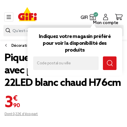
GIFI
Mon compte
Indiquez votre magasin préféré
pour voir la disponibilité des
Décoration lumineuse extérieure
produits
Piquet solaire tiges herbes
avec pompons blancs
22LED blanc chaud H76cm
3,90 €
Dont 0,22€ d’éco-part