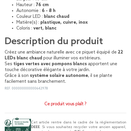
Hauteur :
76 cm
Autonomie :
6 - 8 h
Couleur LED :
blanc chaud
Matière(s) :
plastique, cuivre, inox
Coloris :
vert, blanc
Description du produit
Créez une ambiance naturelle avec ce piquet équipé de
22
LEDs blanc chaud
pour illuminer vos extérieurs.
Ses
tiges vertes avec pompons blancs
apportent une
touche décorative élégante à votre jardin.
Grâce à son
système solaire autonome
, il se plante
facilement sans branchement.
REF.
000000000000642978
Ce produit vous plaît ?
Cet article rentre dans le cadre de la réglementation
DEEE
. Si vous souhaitez recycler votre ancien appareil,