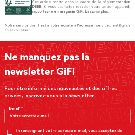
Cet article rentre dans le cadre de la réglementation
DEEE
. Si vous souhaitez recycler votre ancien appareil,
rapportez-le
en magasin GiFi
.
En savoir plus...
.
Notre service client est à votre écoute à l'adresse :
serviceclient@gifi.fr
En savoir plus...
Ne manquez pas la
newsletter GiFi
Pour être informé des nouveautés et des offres
privées, inscrivez-vous à la newsletter
E-mail*
En renseignant votre adresse e-mail, vous acceptez de