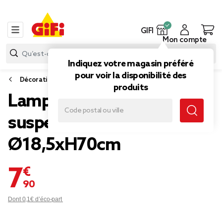
GIFI
Mon compte
Indiquez votre magasin préféré
pour voir la disponibilité des
Décoration lumineuse extérieure
produits
Lampe solaire 5LED à
suspendre en métal
Ø18,5xH70cm
7,90 €
Dont 0,1€ d’éco-part