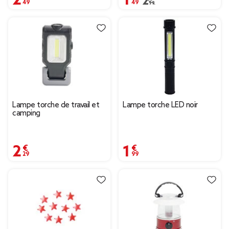
Prix remisé de 2,99 € à
2,99 €
Lampe torche de travail et
Lampe torche LED noir
camping
2,29 €
1,99 €