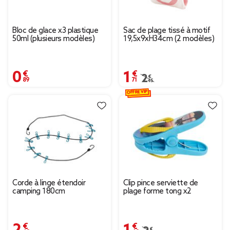
Bloc de glace x3 plastique
Sac de plage tissé à motif
50ml (plusieurs modèles)
19,5x9xH34cm (2 modèles)
0,89 €
1,71 €
Prix remisé de 2,45 € à
2,45 €
OFFRE VIP
Corde à linge étendoir
Clip pince serviette de
camping 180cm
plage forme tong x2
2,49 €
1,49 €