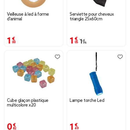
Veilleuse à led à forme
Serviette pour cheveux
d'animal
triangle 25x60cm
1,00 €
1,05 €
Prix remisé de 1,50 € à 
1,50 €
Cube glaçon plastique
Lampe torche Led
multicolore x20
0,82 €
1,49 €