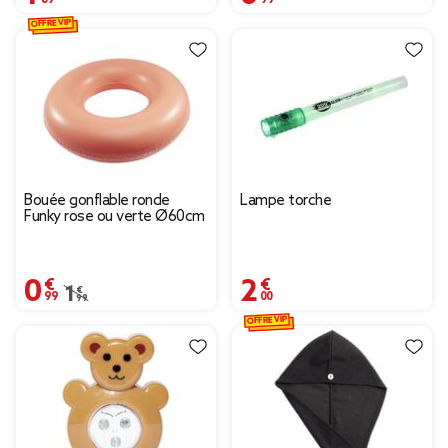
OFFRE VIP
Bouée gonflable ronde
Lampe torche
Funky rose ou verte Ø60cm
0,99 €
2,00 €
Prix remisé de 1,99 € à 0,99 €
1,99 €
OFFRE VIP