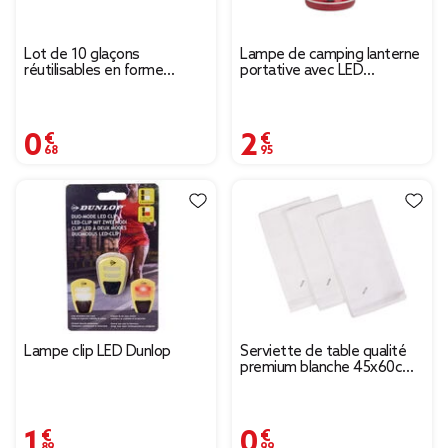
Lot de 10 glaçons
Lampe de camping lanterne
réutilisables en forme
portative avec LED
d'étoile 3,5x3,5cm
plastique rouge Ø9xH13cm
0,68 €
2,95 €
Lampe clip LED Dunlop
Serviette de table qualité
premium blanche 45x60cm
100% coton x3
1,89 €
0,99 €