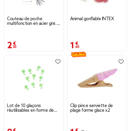
Couteau de poche
Animal gonflable INTEX
multifonction en acier gris et
vert L9cm
2,50 €
1,60 €
OFFRE VIP
Lot de 10 glaçons
Clip pince serviette de
réutilisables en forme de
plage forme glace x2
palmier 5x4cm
0,68 €
1,49 €