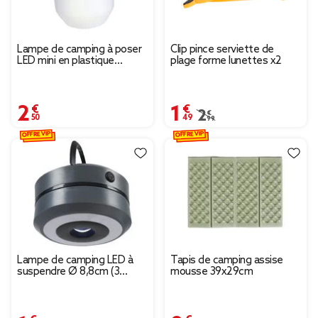
Lampe de camping à poser
Clip pince serviette de
LED mini en plastique
plage forme lunettes x2
Ø6,8xH13,5cm
2,50 €
1,49 €
Prix remisé de 2,99 € à
2,99 €
OFFRE VIP
OFFRE VIP
Lampe de camping LED à
Tapis de camping assise
suspendre Ø 8,8cm (3
mousse 39x29cm
modèles)