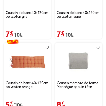
Coussin de banc 40x120cm
Coussin de banc 40x120cm
polycoton gris
polycoton jaune
7,75 €
7,75 €
Prix remisé de 10,99 € à 7,75 €
10,99 €
Prix remisé de 10,99 € 
10,99 €
OFFRE VIP
Coussin de banc 40x120cm
Coussin mémoire de forme
polycoton orange
Mességué appuie tête
5,59 €
8,99 €
Prix remisé de 10,99 € à 5,59 €
10,99 €