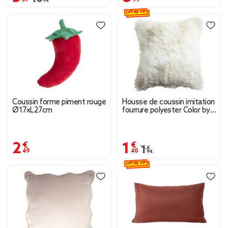
OFFRE VIP
Coussin forme piment rouge
Housse de coussin imitation
Ø17xL27cm
fourrure polyester Color by
Time 45x45cm - 3 modèles
2,49 €
1,40 €
Prix remisé de 1,99 € à
1,99 €
OFFRE VIP