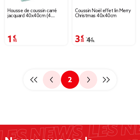
Housse de coussin carré
Coussin Noël effet lin Merry
jacquard 40x40cm (4
Christmas 40x40cm
modèles)
1,95 €
3,55 €
Prix remisé de 4,99 € à
4,99 €
2