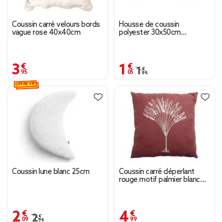
Coussin carré velours bords
Housse de coussin
vague rose 40x40cm
polyester 30x50cm
terracotta
3,95 €
1,05 €
Prix remisé de 1,49 € à 
1,49 €
OFFRE VIP
Coussin lune blanc 25cm
Coussin carré déperlant
rouge motif palmier blanc
40x40cm
2,09 €
4,99 €
Prix remisé de 2,99 € à 2,09 €
2,99 €