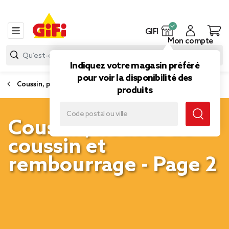
GIFI
Mon compte
Indiquez votre magasin préféré
pour voir la disponibilité des
Coussin, plaid et tapis
produits
Coussin, housse de
coussin et
rembourrage - Page 2