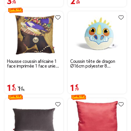
OFFRE VIP
Housse coussin africaine 1
Coussin tête de dragon
face imprimée 1 face unie
Ø16cm polyester 8
45x45cm - 4 modèles
modèles
1,42 €
1,79 €
Prix remisé de 1,99 € à 1,42 €
1,99 €
OFFRE VIP
OFFRE VIP