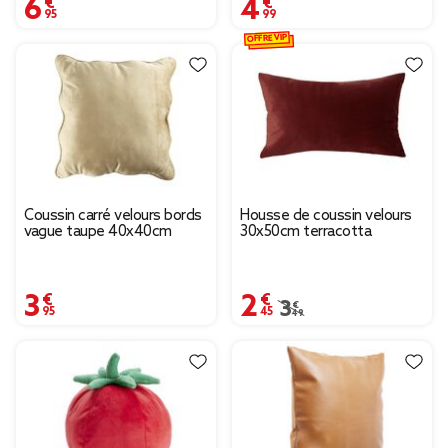
6,95 €
4,99 €
OFFRE VIP
Coussin carré velours bords
Housse de coussin velours
vague taupe 40x40cm
30x50cm terracotta
3,95 €
2,45 €
Prix remisé de 3,49 € 
3,49 €