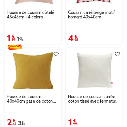
Housse de coussin côtelé
Coussin carré beige motif
45x45cm - 4 coloris
homard 40x40cm
1,39 €
4,95 €
Prix remisé de 1,99 € à 1,39 €
1,99 €
OFFRE VIP
Housse de coussin
Housse de coussin carrée
40x40cm gaze de coton
coton tissé avec fermeture
jaune
40x40cm - 2 modèles
2,45 €
1,99 €
Prix remisé de 3,49 € à 2,45 €
3,49 €