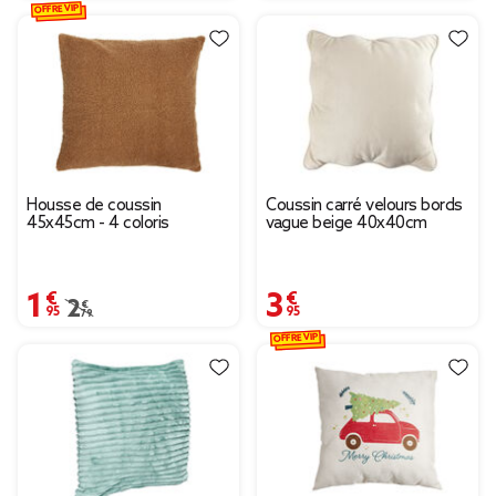
OFFRE VIP
Housse de coussin
Coussin carré velours bords
45x45cm - 4 coloris
vague beige 40x40cm
1,95 €
3,95 €
Prix remisé de 2,79 € à 1,95 €
2,79 €
OFFRE VIP