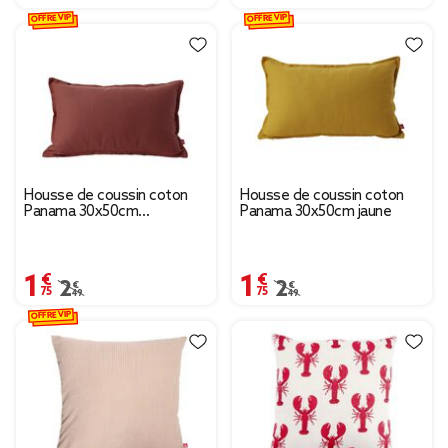
OFFRE VIP
OFFRE VIP
Housse de coussin coton
Housse de coussin coton
Panama 30x50cm
Panama 30x50cm jaune
terracotta
1,75 €
1,75 €
Prix remisé de 2,49 € à 1,75 €
2,49 €
Prix remisé de 2,49 € à
2,49 €
OFFRE VIP