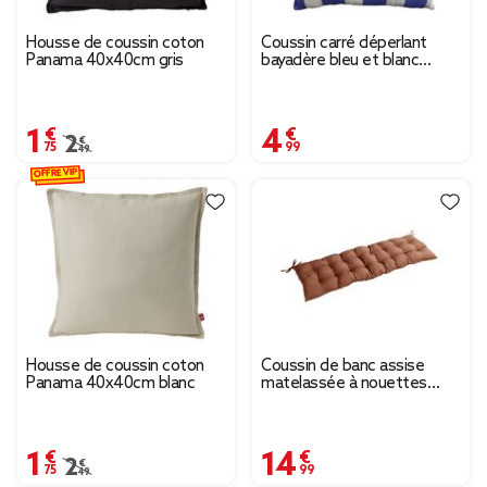
Housse de coussin coton
Coussin carré déperlant
Panama 40x40cm gris
bayadère bleu et blanc
40x40cm
1,75 €
4,99 €
Prix remisé de 2,49 € à 1,75 €
2,49 €
OFFRE VIP
Housse de coussin coton
Coussin de banc assise
Panama 40x40cm blanc
matelassée à nouettes
45x120cm (3 couleurs)
1,75 €
14,99 €
Prix remisé de 2,49 € à 1,75 €
2,49 €