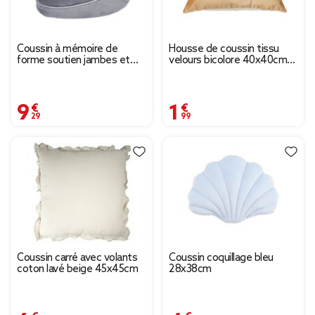
Coussin à mémoire de
Housse de coussin tissu
forme soutien jambes et
velours bicolore 40x40cm
genoux
(plusieurs modèles)
9,29 €
1,99 €
Coussin carré avec volants
Coussin coquillage bleu
coton lavé beige 45x45cm
28x38cm