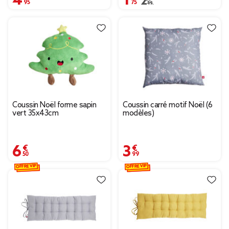
Prix remisé de 2,49 € à
2,49 €
Coussin Noël forme sapin
Coussin carré motif Noël (6
vert 35x43cm
modèles)
6,50 €
3,99 €
OFFRE VIP
OFFRE VIP