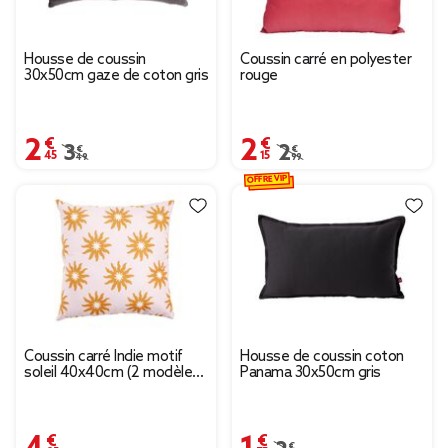
Housse de coussin
Coussin carré en polyester
30x50cm gaze de coton gris
rouge
2,45 €
2,15 €
Prix remisé de 3,49 € à 2,45 €
3,49 €
Prix remisé de 2,99 € à
2,99 €
OFFRE VIP
Coussin carré Indie motif
Housse de coussin coton
soleil 40x40cm (2 modèles
Panama 30x50cm gris
rose ou bleu)
4,95 €
1,75 €