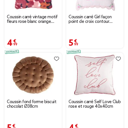
Coussin carré vintage motif
Coussin carré Girl façon
fleurs rose blanc orange
point de croix contour
40x40cm
ondulé 44x44cm (2
modèles)
4,99 €
5,99 €
Coussin fond forme biscuit
Coussin carré Self Love Club
chocolat Ø38cm
rose et rouge 40x40cm
5,99 €
4,99 €