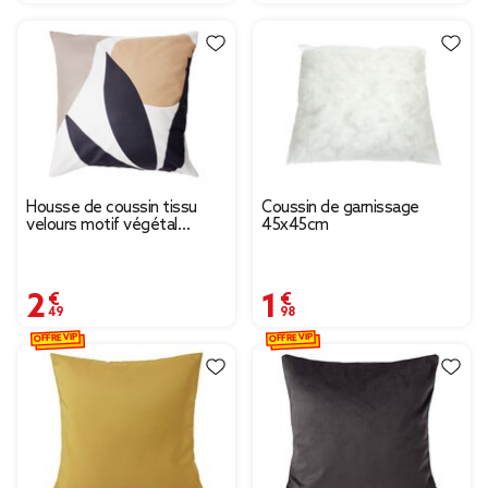
Housse de coussin tissu
Coussin de garnissage
velours motif végétal
45x45cm
45x45cm (2 modèles)
2,49 €
1,98 €
OFFRE VIP
OFFRE VIP