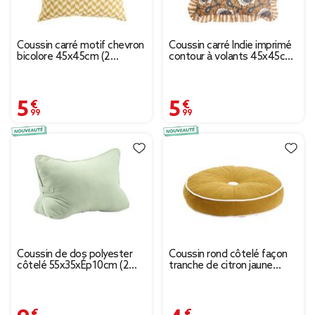
Coussin carré motif chevron
Coussin carré Indie imprimé
bicolore 45x45cm (2
contour à volants 45x45cm
modèles jaune ou bleu)
(2 modèles)
5,99 €
5,99 €
Coussin de dos polyester
Coussin rond côtelé façon
côtelé 55x35xÉp10cm (2
tranche de citron jaune
modèles vert ou blanc)
Ø35cm
9,99 €
4,99 €