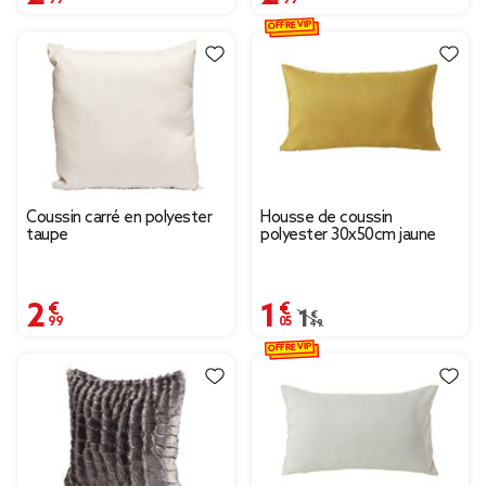
OFFRE VIP
Coussin carré en polyester
Housse de coussin
taupe
polyester 30x50cm jaune
2,99 €
1,05 €
Prix remisé de 1,49 € à 
1,49 €
OFFRE VIP