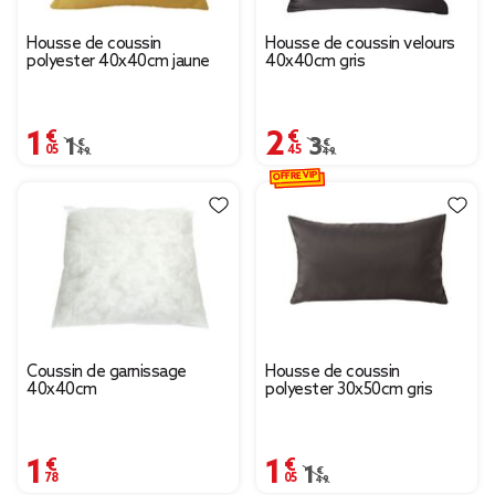
Housse de coussin
Housse de coussin velours
polyester 40x40cm jaune
40x40cm gris
1,05 €
2,45 €
Prix remisé de 1,49 € à 1,05 €
1,49 €
Prix remisé de 3,49 € 
3,49 €
OFFRE VIP
Coussin de garnissage
Housse de coussin
40x40cm
polyester 30x50cm gris
1,78 €
1,05 €
Prix remisé de 1,49 € à 
1,49 €