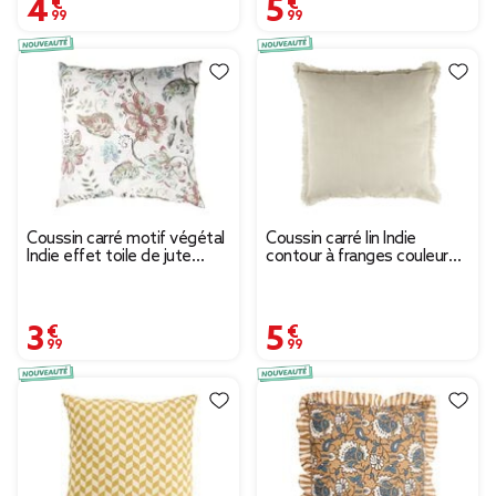
4,99 €
5,99 €
Coussin carré motif végétal
Coussin carré lin Indie
Indie effet toile de jute
contour à franges couleur
45x45cm (2 modèles)
unie 43x43cm (2 modèles)
3,99 €
5,99 €