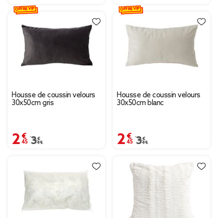
OFFRE VIP
OFFRE VIP
Housse de coussin velours
Housse de coussin velours
30x50cm gris
30x50cm blanc
2,45 €
2,45 €
Prix remisé de 3,49 € à 2,45 €
3,49 €
Prix remisé de 3,49 € 
3,49 €