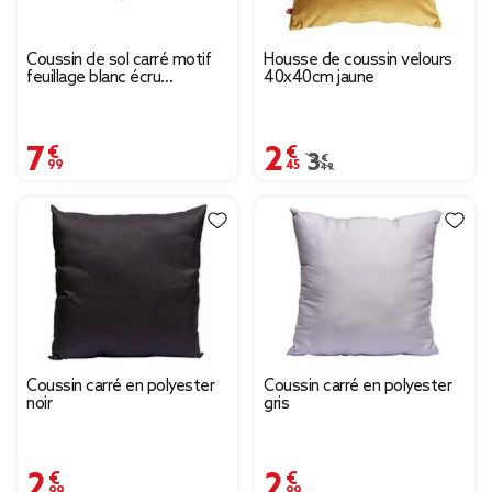
Coussin de sol carré motif
Housse de coussin velours
feuillage blanc écru
40x40cm jaune
40x40cm
7,99 €
2,45 €
Prix remisé de 3,49 € 
3,49 €
Coussin carré en polyester
Coussin carré en polyester
noir
gris
2,99 €
2,99 €