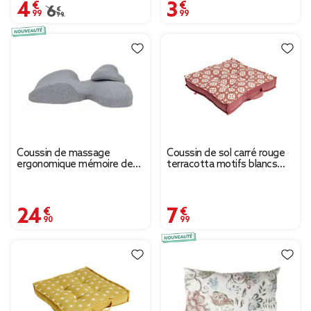
4,99 €
3,99 €
Prix remisé de 6,99 € à 4,99 €
6,99 €
Coussin de massage
Coussin de sol carré rouge
ergonomique mémoire de
terracotta motifs blancs
forme 3 pièces
40x40cm
24,90 €
7,99 €