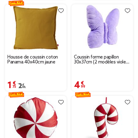
OFFRE VIP
Housse de coussin coton
Coussin forme papillon
Panama 40x40cm jaune
30x37cm (2 modèles violet
ou vert)
1,75 €
4,99 €
Prix remisé de 2,49 € à 1,75 €
2,49 €
OFFRE VIP
OFFRE VIP