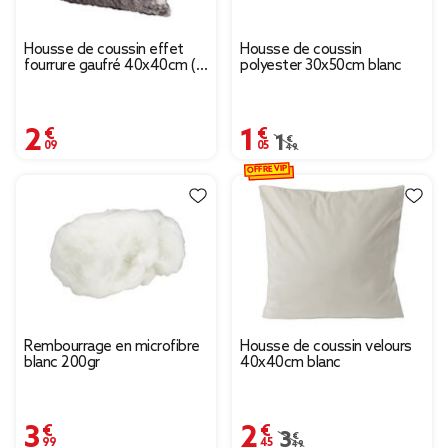
Housse de coussin effet
Housse de coussin
fourrure gaufré 40x40cm (3
polyester 30x50cm blanc
modèles)
2,09 €
1,05 €
Prix remisé de 1,49 € à 
1,49 €
OFFRE VIP
Rembourrage en microfibre
Housse de coussin velours
blanc 200gr
40x40cm blanc
3,99 €
2,45 €
Prix remisé de 3,49 € 
3,49 €