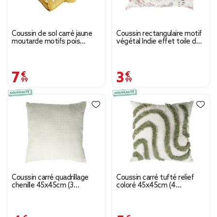
Coussin de sol carré jaune
Coussin rectangulaire motif
moutarde motifs pois
végétal Indie effet toile de
blancs 40x40cm
jute 30x50cm (2 modèles)
7,99 €
3,99 €
Coussin carré quadrillage
Coussin carré tufté relief
chenille 45x45cm (3
coloré 45x45cm (4
modèles)
modèles)