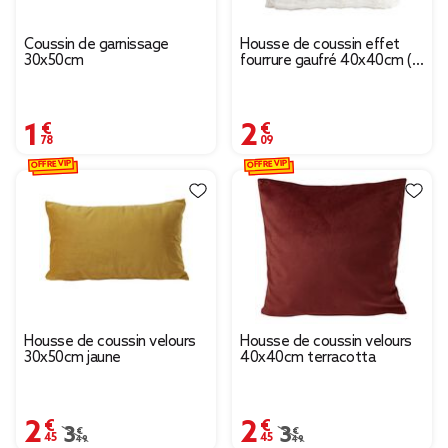
Coussin de garnissage
Housse de coussin effet
30x50cm
fourrure gaufré 40x40cm (3
modèles)
1,78 €
2,09 €
OFFRE VIP
OFFRE VIP
Housse de coussin velours
Housse de coussin velours
30x50cm jaune
40x40cm terracotta
2,45 €
2,45 €
Prix remisé de 3,49 € à 2,45 €
3,49 €
Prix remisé de 3,49 € 
3,49 €