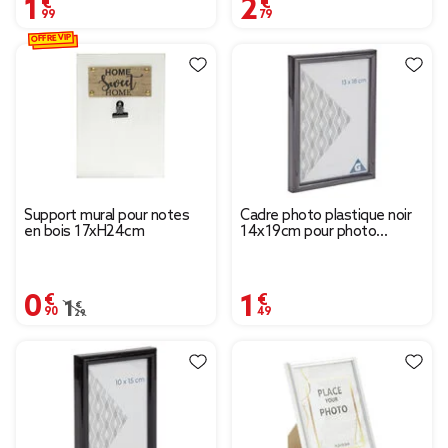
1,99 €
2,79 €
OFFRE VIP
Support mural pour notes
Cadre photo plastique noir
en bois 17xH24cm
14x19cm pour photo
13x18cm
0,90 €
1,49 €
Prix remisé de 1,29 € à 0,90 €
1,29 €