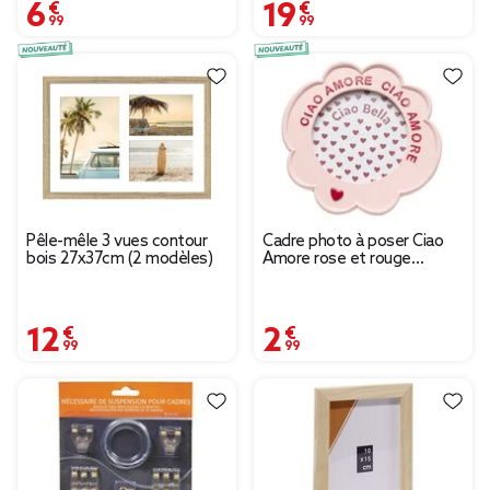
6,99 €
19,99 €
Pêle-mêle 3 vues contour
Cadre photo à poser Ciao
bois 27x37cm (2 modèles)
Amore rose et rouge
Ø17,5xH19cm
12,99 €
2,99 €