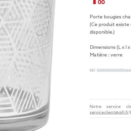
Porte bougies cha
(Ce produit existe
disponible.)
Dimensions (L x l x
Matière : verre
REF.
0000000000005566
Notre service c
serviceclient@gifi.fr