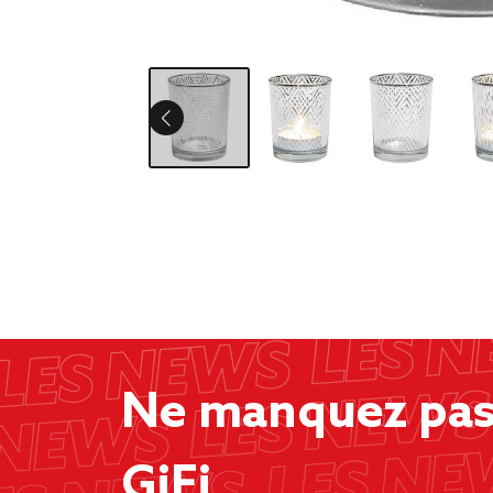
Ne manquez pas 
GiFi