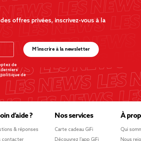
es offres privées, inscrivez-vous à la
M’inscrire à la newsletter
eptez de
 derniers
 politique de
oin d’aide ?
Nos services
À prop
tions & réponses
Carte cadeau GiFi
Qui som
 contacter
Découvrez l’app GiFi
Nous rejo