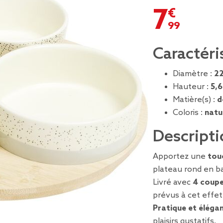
7,99 €
Caractéri
Diamètre :
2
Hauteur :
5,
Matière(s) :
d
Coloris :
natu
Descripti
Apportez une
tou
plateau rond en 
Livré avec
4 coupe
prévus à cet effet
Pratique et éléga
plaisirs gustatifs.