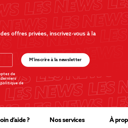
es offres privées, inscrivez-vous à la
M’inscrire à la newsletter
eptez de
 derniers
 politique de
oin d’aide ?
Nos services
À prop