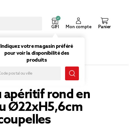
GIFI
Mon compte
Panier
ouveautés
Inspirations
Indiquez votre magasin préféré
pour voir la disponibilité des
produits
mbou Ø22xH5,6cm avec 4 coupelles
 apéritif rond en
u Ø22xH5,6cm
coupelles