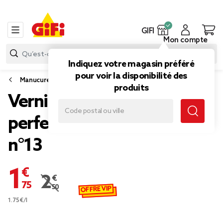
GIFI
Mon compte
Indiquez votre magasin préféré
pour voir la disponibilité des
Manucure
produits
Vernis à ongles fashion
perfect rouge glamour
n°13
1,75 €
2,50 €
Prix remisé de 2,50 € à 1,75 €
OFFRE VIP
1.75€/l