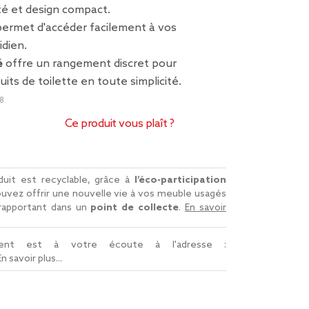
cité et design compact.
ermet d'accéder facilement à vos
idien.
é
offre un rangement discret pour
its de toilette en toute simplicité.
8
Ce produit vous plaît ?
uit est recyclable, grâce à
l’éco-participation
uvez offrir une nouvelle vie à vos meuble usagés
 rapportant dans un
point de collecte
.
En savoir
lient est à votre écoute à l'adresse :
En savoir plus...