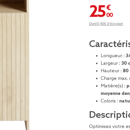
25,00 €
Dont 0,46€ d’éco-part
Caractéri
Longueur :
3
Largeur :
30 
Hauteur :
80
Charge max. 
Matière(s) :
p
moyenne dens
Coloris :
natu
Descripti
Optimisez votre e