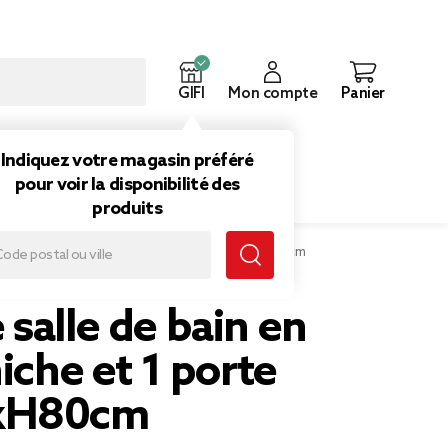
GIFI
Mon compte
Panier
ouveautés
Inspirations
Indiquez votre magasin préféré
pour voir la disponibilité des
produits
alle de bain en bois 1 niche et 1 porte 34x30xH80cm
salle de bain en
niche et 1 porte
xH80cm