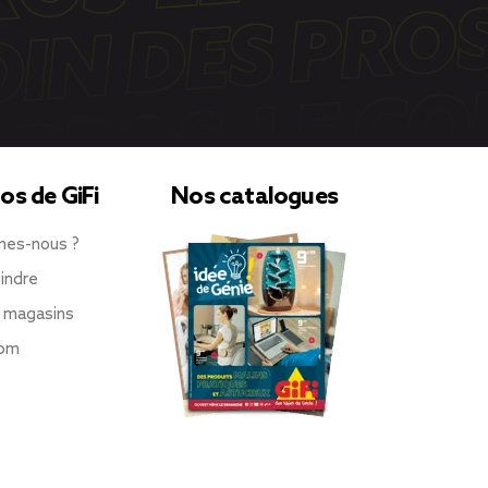
os de GiFi
Nos catalogues
mes-nous ?
indre
 magasins
oom