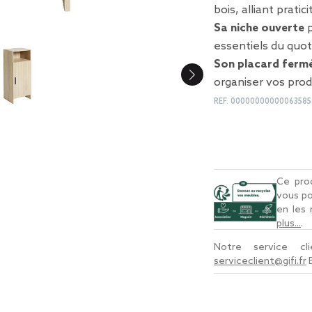
bois, alliant prati
Sa niche ouverte
p
essentiels du quot
Son placard ferm
organiser vos produ
REF.
00000000000063585
Ce prod
vous po
en les
plus...
.
Notre service c
serviceclient@gifi.fr