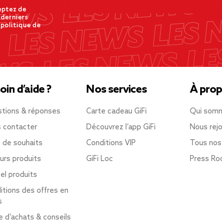
eptez de
 derniers
 politique de
oin d’aide ?
Nos services
À prop
tions & réponses
Carte cadeau GiFi
Qui som
 contacter
Découvrez l’app GiFi
Nous rejo
e de souhaits
Conditions VIP
Tous nos
urs produits
GiFi Loc
Press R
el produits
itions des offres en
s
e d’achats & conseils