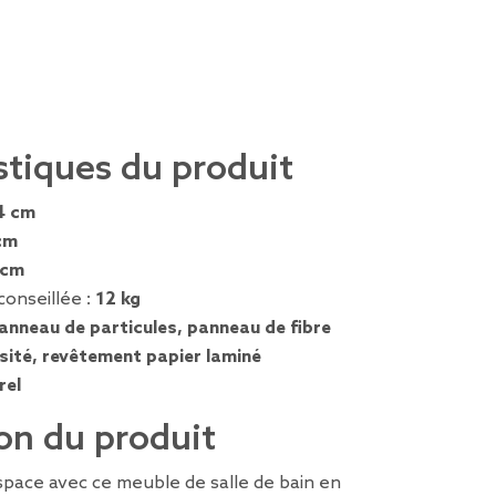
stiques du produit
4 cm
cm
 cm
conseillée :
12 kg
anneau de particules, panneau de fibre
ité, revêtement papier laminé
rel
on du produit
space avec ce meuble de salle de bain en