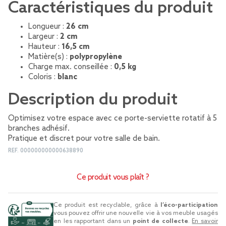
Caractéristiques du produit
Longueur :
26 cm
Largeur :
2 cm
Hauteur :
16,5 cm
Matière(s) :
polypropylène
Charge max. conseillée :
0,5 kg
Coloris :
blanc
Description du produit
Optimisez votre espace avec ce porte-serviette rotatif à 5
branches adhésif.
Pratique et discret pour votre salle de bain.
REF.
000000000000638890
Ce produit vous plaît ?
Ce produit est recyclable, grâce à
l’éco-participation
vous pouvez offrir une nouvelle vie à vos meuble usagés
en les rapportant dans un
point de collecte
.
En savoir