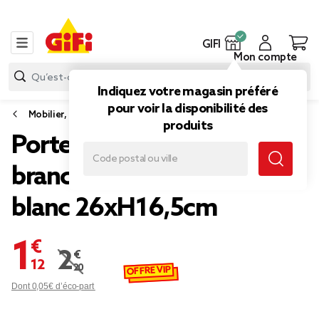
GIFI
Mon compte
Indiquez votre magasin préféré
pour voir la disponibilité des
Mobilier, rangement salle de bain
produits
Porte-serviette rotatif 5
branches avec adhésif
blanc 26xH16,5cm
1,12 €
2,20 €
Prix remisé de 2,20 € à 1,12 €
OFFRE VIP
Dont 0,05€ d’éco-part