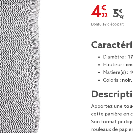
4,22 €
5,99 
Prix r
Dont 0,1€ d’éco-part
Caractér
Diamètre :
17
Hauteur :
cm
Matière(s) :
1
Coloris :
noir,
Descript
Apportez une
tou
cette panière en c
Son format prati
rouleaux de papier