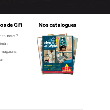
os de GiFi
Nos catalogues
mes-nous ?
indre
 magasins
oom