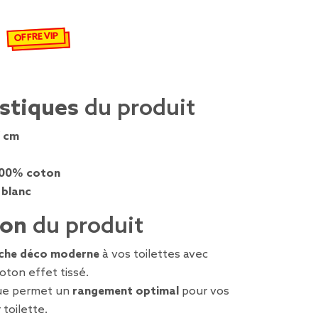
€
emisé de 5,99 € à 4,22 €
OFFRE VIP
istiques
du produit
 cm
00% coton
 blanc
ion
du produit
che déco moderne
à vos toilettes avec
oton effet tissé.
que permet un
rangement optimal
pour vos
 toilette.