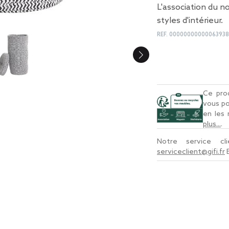
L'association du no
styles d'intérieur.
REF.
0000000000006393
Ce prod
vous po
en les
plus...
.
Notre service c
serviceclient@gifi.fr