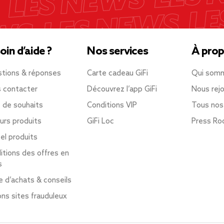
oin d’aide ?
Nos services
À prop
tions & réponses
Carte cadeau GiFi
Qui som
 contacter
Découvrez l’app GiFi
Nous rejo
e de souhaits
Conditions VIP
Tous nos
urs produits
GiFi Loc
Press R
el produits
itions des offres en
s
e d’achats & conseils
ons sites frauduleux