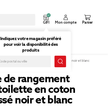
GIFI
Mon compte
Panier
ouveautés
Inspirations
Indiquez votre magasin préféré
pour voir la disponibilité des
produits
de rangement papier toilette en coton effet tissé noir et blanc
e de rangement
toilette en coton
issé noir et blanc