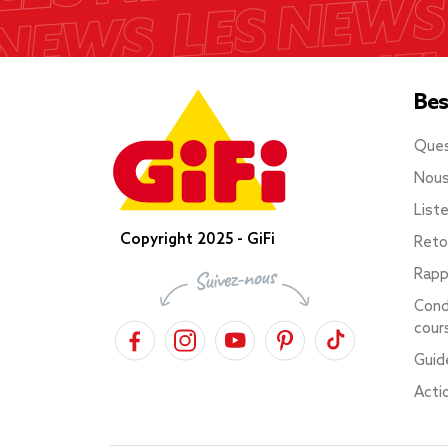
Bes
Ques
Nous
List
Copyright 2025 - GiFi
Reto
Rapp
Cond
cour
Guid
Acti