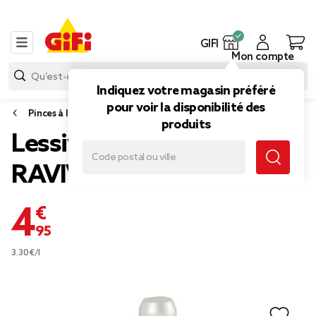
GIFI
Mon compte
Indiquez votre magasin préféré
pour voir la disponibilité des
Pinces à linge, accessoires linge et lessive
produits
Lessive MIR Black
RAVIVEUR
4,95 €
3.30€/l