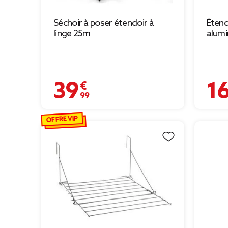
Séchoir à poser étendoir à
Étend
linge 25m
alumi
39,99 €
16,99
OFFRE VIP