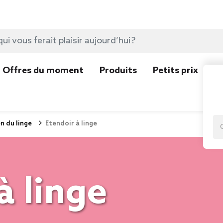
Offres du moment
Produits
Petits prix
N
n du linge
Etendoir à linge
à linge