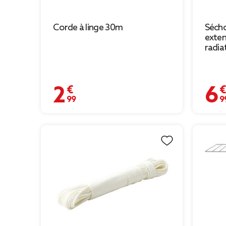
Corde à linge 30m
Sécho
exten
radia
2,99 €
6,99 