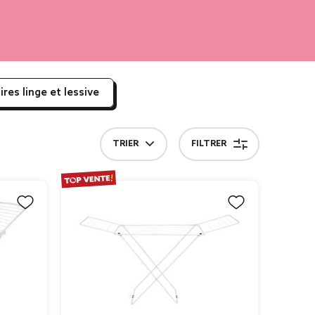
ires linge et lessive
TRIER
FILTRER