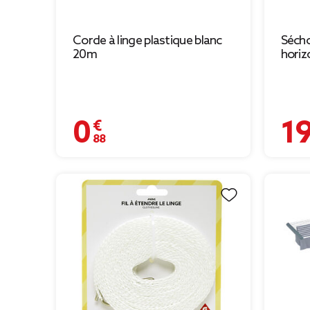
Corde à linge plastique blanc
Sécho
20m
horiz
0,88 €
19,99