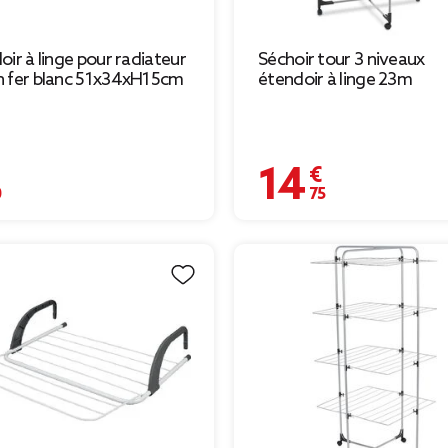
oir à linge pour radiateur
Séchoir tour 3 niveaux
 fer blanc 51x34xH15cm
étendoir à linge 23m
€
14,75 €