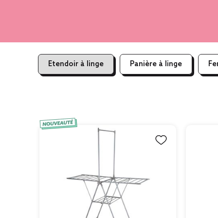
Etendoir à linge
Panière à linge
Fe