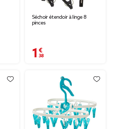
Séchoir étendoir à linge 8
pinces
1,38 €