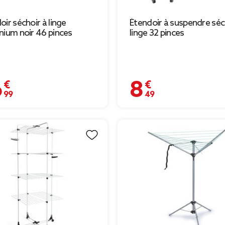
oir séchoir à linge
Étendoir à suspendre séc
nium noir 46 pinces
linge 32 pinces
 €
8,49 €