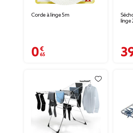
Corde à linge 5m
Sécho
linge
0,65 €
39,90