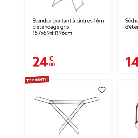
Étendoir portant à cintres 16m
Sécho
d'étendage gris
d'ét
157x69xH196cm
24,00 €
14,75