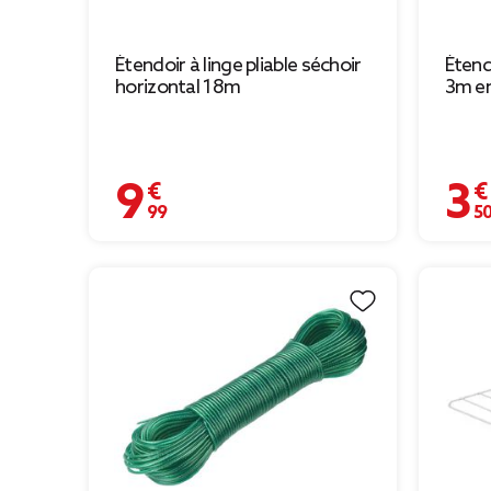
Étendoir à linge pliable séchoir
Étend
horizontal 18m
3m en
9,99 €
3,50 