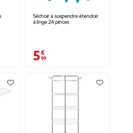
s
Séchoir à suspendre étendoir
à linge 24 pinces
5,99 €