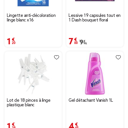
Lingette anti-décoloration
Lessive 19 capsules tout en
linge blanc x16
1 Dash bouquet floral
1,20 €
7,00 €
Prix remisé de 9,95 € à 
9,95 €
Lot de 18 pinces à linge
Gel détachant Vanish 1L
plastique blanc
1,29 €
4,45 €