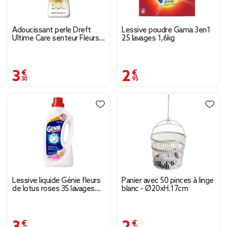
Adoucissant perle Dreft
Lessive poudre Gama 3en1
Ultime Care senteur Fleurs
25 lavages 1,6kg
Blanches 210g
3,30 €
2,95 €
Lessive liquide Génie fleurs
Panier avec 50 pinces à linge
de lotus roses 35 lavages
blanc - Ø20xH.17cm
1,4L
3,95 €
2,49 €