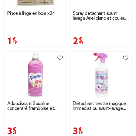
Pince à linge en bois x24
Spray détachant avant
lavage Ariel blanc et couleur
750ml
1,49 €
2,99 €
Adoucissant Soupline
Détachant textile magique
concentré framboise et
immédiat ou avant-lavage
grenade 1L
senteur pin 1L
3,25 €
3,99 €