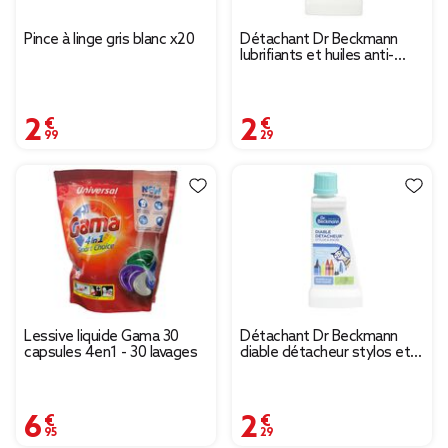
Pince à linge gris blanc x20
Détachant Dr Beckmann
lubrifiants et huiles anti-
graisse 0% de javel 50ml
2,99 €
2,29 €
Lessive liquide Gama 30
Détachant Dr Beckmann
capsules 4en1 - 30 lavages
diable détacheur stylos et
encre 0% de javel 50ml
6,95 €
2,29 €