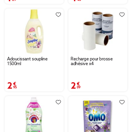
Adoucissant soupline
Recharge pour brosse
1500ml
adhésive x4
2,95 €
2,09 €