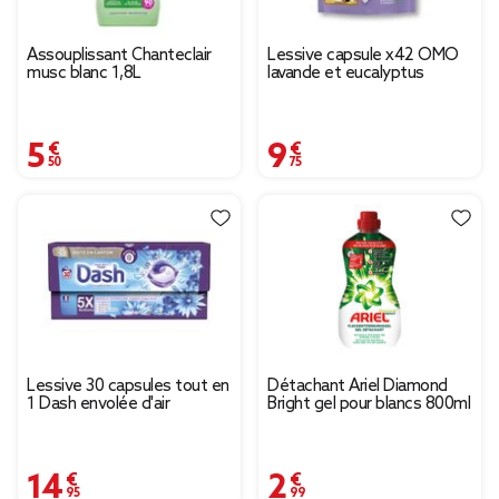
Assouplissant Chanteclair
Lessive capsule x42 OMO
musc blanc 1,8L
lavande et eucalyptus
5,50 €
9,75 €
Lessive 30 capsules tout en
Détachant Ariel Diamond
1 Dash envolée d'air
Bright gel pour blancs 800ml
14,95 €
2,99 €