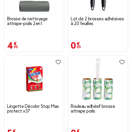
Brosse de nettoyage
Lot de 2 brosses adhésives
attrape-poils 2en1
à 20 feuilles
4,99 €
0,99 €
Lingette Décolor Stop Max
Rouleau adhésif brosse
protect x37
attrape poils
5,95 €
0,79 €