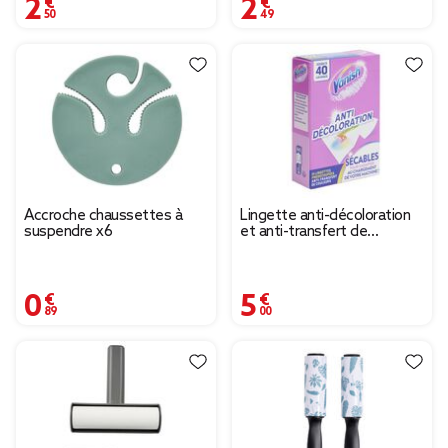
2,50 €
2,49 €
Accroche chaussettes à
Lingette anti-décoloration
suspendre x6
et anti-transfert de
couleurs Vanish x20
0,89 €
5,00 €