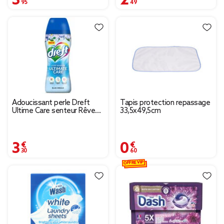
Adoucissant perle Dreft
Tapis protection repassage
Ultime Care senteur Rêve
33,5x49,5cm
Bleu 210g
3,30 €
0,60 €
OFFRE VIP