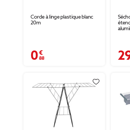
Corde à linge plastique blanc
Sécho
20m
étend
alumi
0,88 €
29,90