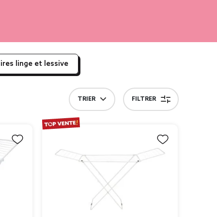
ires linge et lessive
TRIER
FILTRER