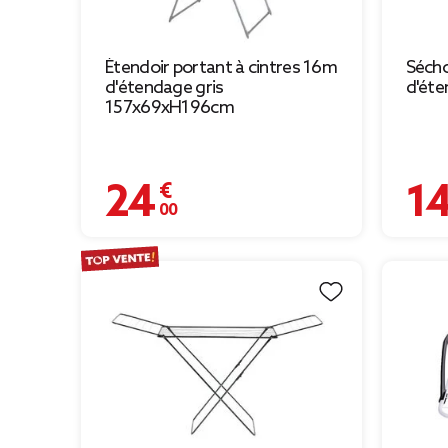
Étendoir portant à cintres 16m
Sécho
d'étendage gris
d'ét
157x69xH196cm
24,00 €
14,75