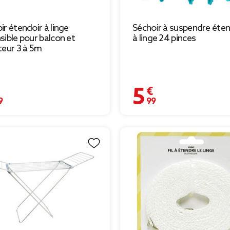
ir étendoir à linge
Séchoir à suspendre éten
sible pour balcon et
à linge 24 pinces
teur 3 à 5m
€
5,99 €