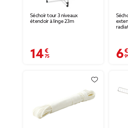
Séchoir tour 3 niveaux
Sécho
étendoir à linge 23m
exten
radia
14,75 €
6,99 