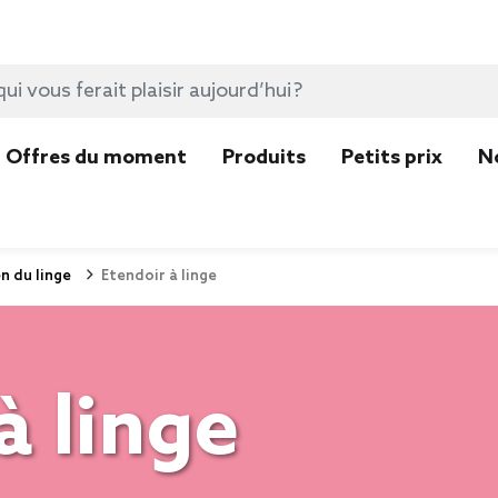
Offres du moment
Produits
Petits prix
N
n du linge
Etendoir à linge
à linge