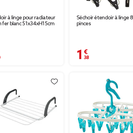
oir à linge pour radiateur
Séchoir étendoir à linge 8
 fer blanc 51x34xH15cm
pinces
€
1,38 €