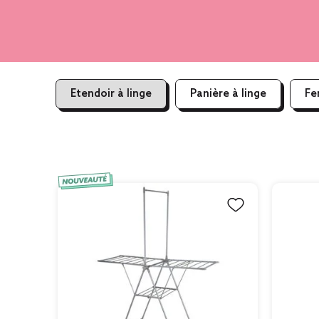
Etendoir à linge
Panière à linge
Fe