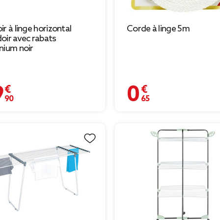
ir à linge horizontal
Corde à linge 5m
oir avec rabats
nium noir
 €
0,65 €