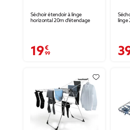
Séchoir étendoir à linge
Sécho
horizontal 20m d'étendage
linge
19,99 €
39,90