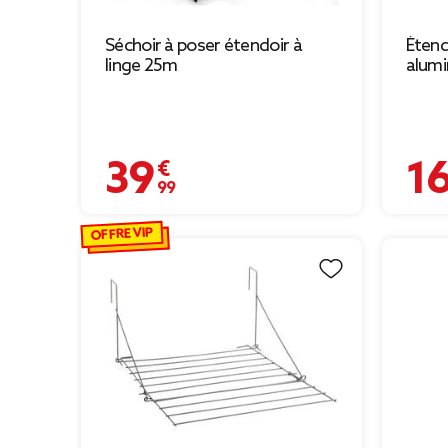
Séchoir à poser étendoir à
Étend
linge 25m
alumi
39,99 €
16,99
OFFRE VIP