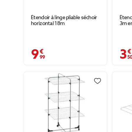
Étendoir à linge pliable séchoir
Étend
horizontal 18m
3m en
9,99 €
3,50 