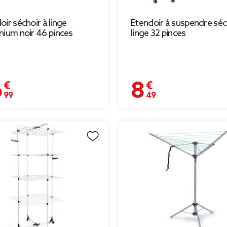
oir séchoir à linge
Étendoir à suspendre séc
nium noir 46 pinces
linge 32 pinces
 €
8,49 €