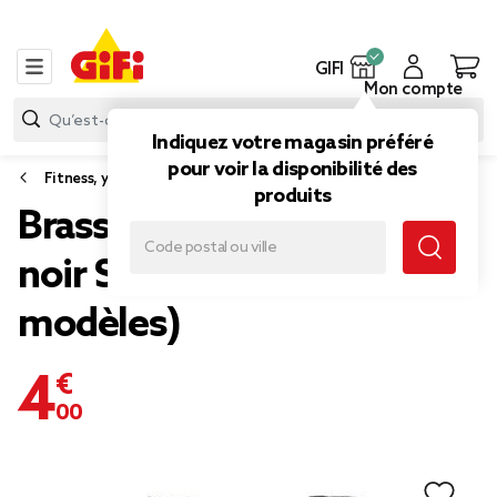
GIFI
Mon compte
Indiquez votre magasin préféré
pour voir la disponibilité des
Fitness, yoga et musculation
produits
Brassière sans couture
noir S/M/L/XL (4
modèles)
4,00 €