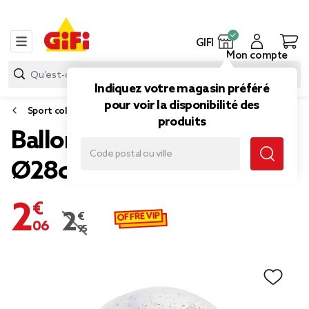
GIFI
Mon compte
Indiquez votre magasin préféré
pour voir la disponibilité des
Sport collectif
produits
Ballon de plage Mickey
Ø28cm
2,06 €
OFFRE VIP
2,95 €
Prix remisé de 2,95 € à 2,06 €