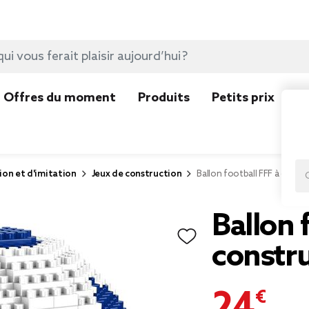
Offres du moment
Produits
Petits prix
N
ion et d'imitation
Jeux de construction
Ballon football FFF à const
Ballon 
constru
24,95 €