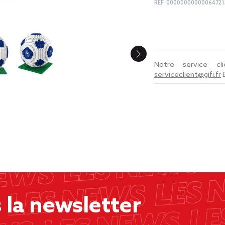
REF.
00000000000064721
Notre service c
serviceclient@gifi.fr
la newsletter