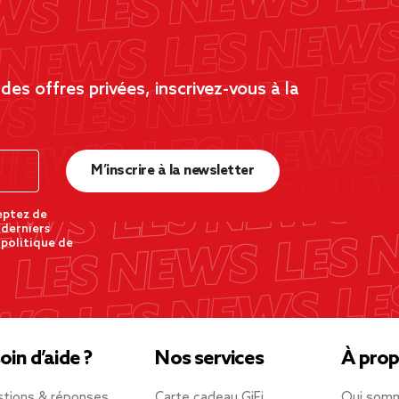
es offres privées, inscrivez-vous à la
M’inscrire à la newsletter
eptez de
 derniers
 politique de
oin d’aide ?
Nos services
À prop
tions & réponses
Carte cadeau GiFi
Qui som