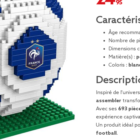
Caractéri
Âge recomma
Nombre de pi
Dimensions c
Matière(s) :
p
Coloris :
blanc
Descripti
Inspiré de l'univer
assembler
transfo
Avec ses
693 pièc
expérience captiva
Un produit idéal p
football
.