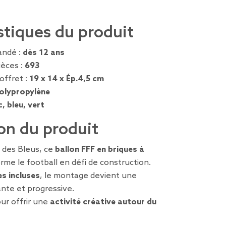
stiques du produit
ndé :
dès 12 ans
èces :
693
offret :
19 x 14 x Ép.4,5 cm
olypropylène
, bleu, vert
on du produit
s des Bleus, ce
ballon FFF en briques à
rme le football en défi de construction.
es incluses
, le montage devient une
nte et progressive.
our offrir une
activité créative autour du