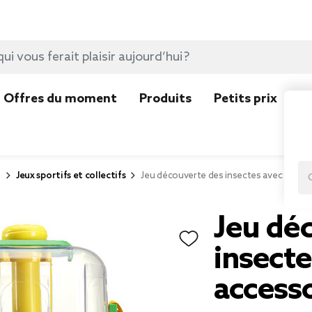
Offres du moment
Produits
Petits prix
N
r
Jeux sportifs et collectifs
Jeu découverte des insectes avec 11 acc
Jeu dé
insecte
accesso