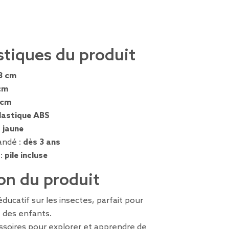
stiques du produit
3 cm
cm
 cm
lastique ABS
, jaune
ndé :
dès 3 ans
 :
pile incluse
on du produit
ducatif sur les insectes, parfait pour
té des enfants.
soires pour explorer et apprendre de