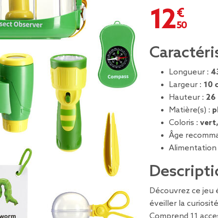
12,50 €
Caractéri
Longueur :
4
Largeur :
10 
Hauteur :
26
Matière(s) :
p
Coloris :
vert
Âge recomma
Alimentation
Descripti
Découvrez ce jeu é
éveiller la curiosi
Comprend 11 acces