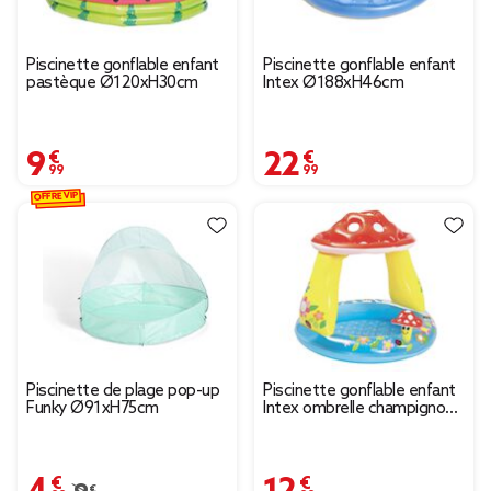
Piscinette gonflable enfant
Piscinette gonflable enfant
pastèque Ø120xH30cm
Intex Ø188xH46cm
9,99 €
22,99 €
OFFRE VIP
Piscinette de plage pop-up
Piscinette gonflable enfant
Funky Ø91xH75cm
Intex ombrelle champignon
Ø102xH89cm
4,99 €
12,99 €