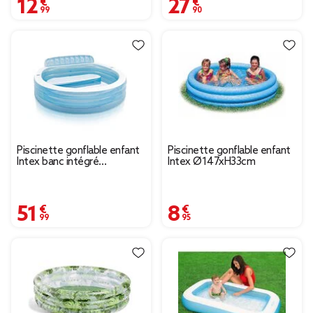
12,99 €
27,90 €
Piscinette gonflable enfant
Piscinette gonflable enfant
Intex banc intégré
Intex Ø147xH33cm
216x224xH76cm
51,99 €
8,95 €