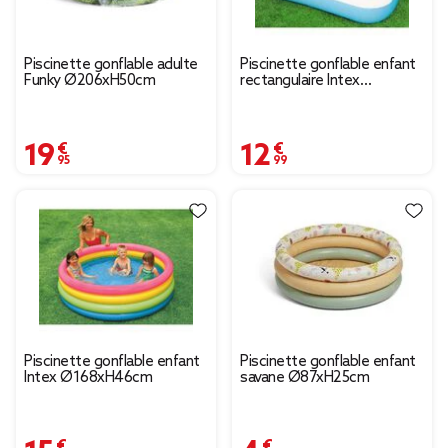
Piscinette gonflable adulte
Piscinette gonflable enfant
Funky Ø206xH50cm
rectangulaire Intex
100x166xH25cm
19,95 €
12,99 €
Piscinette gonflable enfant
Piscinette gonflable enfant
Intex Ø168xH46cm
savane Ø87xH25cm
15,99 €
4,99 €