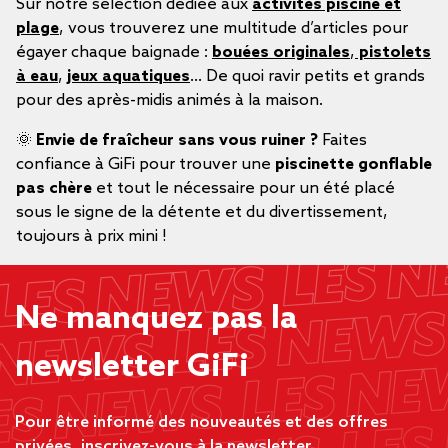
Sur notre sélection dédiée aux
activités piscine et
plage
, vous trouverez une multitude d’articles pour
égayer chaque baignade :
bouées originales
,
pistolets
à eau
,
jeux aquatiques
... De quoi ravir petits et grands
pour des après-midis animés à la maison.
🌞
Envie de fraîcheur sans vous ruiner ?
Faites
confiance à GiFi pour trouver une
piscinette gonflable
pas chère
et tout le nécessaire pour un été placé
sous le signe de la détente et du divertissement,
toujours à prix mini !
Ne manquez pas la
newsletter GiFi
Pour être informé des nouveautés et des offres
privées, inscrivez-vous à la newsletter