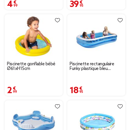
4,99 €
39,95 €
Piscinette gonflable bébé
Piscinette rectangulaire
Ø61xH15cm
Funky plastique bleu
262x175xH50cm
2,99 €
18,95 €