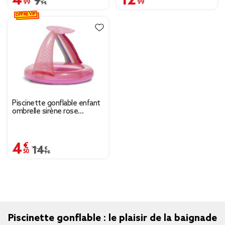
Prix remisé de 9,99 € à 4,99 €
9,99 €
OFFRE VIP
Piscinette gonflable enfant
ombrelle sirène rose
Ø100xH83cm
4,50 €
Prix remisé de 14,99 € à 4,50 €
14,99 €
Piscinette gonflable : le plaisir de la baignade