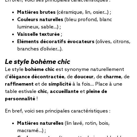
En bref, voici ses principales caractéristiques :
Matières brutes
(céramique, lin, osier…) ;
Couleurs naturelles
(bleu profond, blanc
lumineux, sable…) ;
Vaisselle texturée
;
Eléments décoratifs évocateurs
(olives, citrons,
branches d’olivier…).
Le style bohème chic
Le style
bohème chic
est synonyme naturellement
d’
élégance décontractée
, de
douceur
, de
charme
, de
raffinement
et de
simplicité
à la fois… Place à une
table estivale
chic
,
accueillante
et
pleine de
personnalité
!
En bref, voici ses principales caractéristiques :
Matières naturelles
(lin lavé, rotin, bois,
macramé…) ;