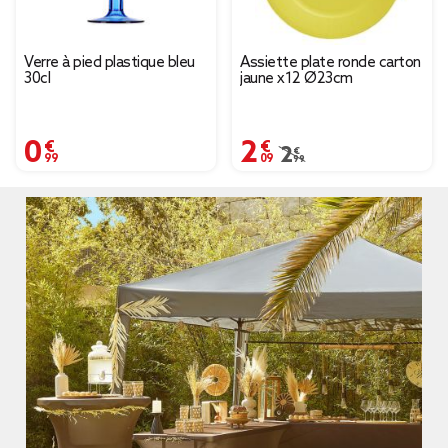
Verre à pied plastique bleu
Assiette plate ronde carton
30cl
jaune x12 Ø23cm
0,99 €
2,09 €
Prix remisé de 2,99 € à
2,99 €