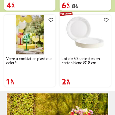
4,95 €
6,26 €
Prix remisé de 8,90 € à
8,90 €
Verre à cocktail en plastique
Lot de 50 assiettes en
coloré
carton blanc Ø18 cm
1,49 €
2,99 €