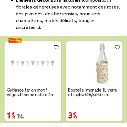
Eléments décoratifs naturels
(compositions
florales généreuses avec notamment des roses,
des pivoines, des hortensias, bouquets
champêtres, motifs délicats, bougies
discrètes…).
OFFRE VIP
Guirlande fanion motif
Bouteille limonade 1L verre
végétal thème nature 4m
et raphia Ø8,5xH32cm
1,04 €
3,99 €
Prix remisé de 1,49 € à 1,04 €
1,49 €