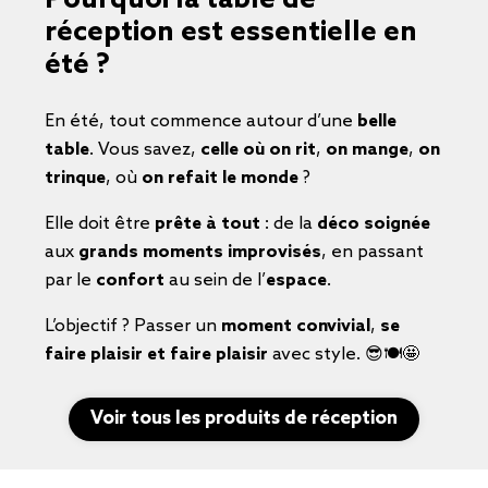
Pourquoi la table de
réception est essentielle en
été ?
En été, tout commence autour d’une
belle
table
. Vous savez,
celle où on rit
,
on mange
,
on
trinque
, où
on refait le monde
?
Elle doit être
prête à tout
: de la
déco soignée
aux
grands moments improvisés
, en passant
par le
confort
au sein de l’
espace
.
L’objectif ? Passer un
moment convivial
,
se
faire plaisir et faire plaisir
avec style. 😎🍽️🤩
Voir tous les produits de réception