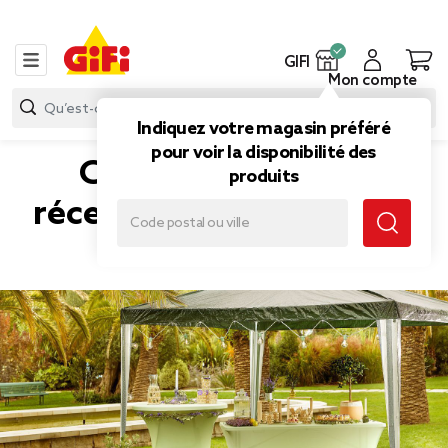
GIFI
Mon compte
Indiquez votre magasin préféré
pour voir la disponibilité des
Créer une table de
produits
réception d'été élégante
et conviviale