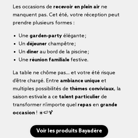
Les occasions de
recevoir en plein air
ne
manquent pas. Cet été, votre réception peut
prendre plusieurs formes :
Une
garden-party
élégante ;
Un
déjeuner
champêtre ;
Un
diner
au bord de la piscine ;
Une
réunion familiale
festive.
La table ne chôme pas… et votre été risque
d’être chargé. Entre
ambiance unique
et
multiples possibilités de
thèmes conviviaux
, la
saison estivale a ce
talent particulier
de
transformer n’importe quel
repas
en
grande
occasion
! ☀️🍉🍹
Voir les produits Bayadère