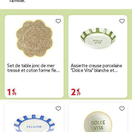
famille.
Set de table jonc de mer
Assiette creuse porcelaine
tressé et coton forme fleur
"Dolce Vita" blanche et
contour jaune Ø38cm
verte Ø20cm
1,99 €
2,29 €