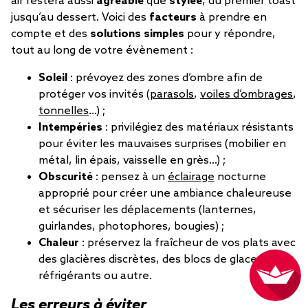
air restera aussi
agréable
que
stylée
, du premier toast
jusqu’au dessert. Voici des
facteurs
à prendre en
compte et des
solutions simples
pour y répondre,
tout au long de votre évènement :
Soleil
: prévoyez des zones d’ombre afin de
protéger vos invités (
parasols
,
voiles d’ombrages
,
tonnelles
...) ;
Intempéries
: privilégiez des matériaux résistants
pour éviter les mauvaises surprises (mobilier en
métal, lin épais, vaisselle en grès...) ;
Obscurité
: pensez à un
éclairage
nocturne
approprié pour créer une ambiance chaleureuse
et sécuriser les déplacements (lanternes,
guirlandes, photophores, bougies) ;
Chaleur
: préservez la fraîcheur de vos plats avec
des glacières discrètes, des blocs de glace
réfrigérants ou autre.
Les erreurs à éviter