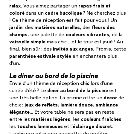
relax
. Vous aimez partager un
repas frais et
coloré
dans un
cadre bucolique
? Ne cherchez plus
! Ce thème de réception est fait pour vous ! Un
jardin
, des
matières naturelles
, des
fleurs des
champs
, une palette de
couleurs vibrantes
, de la
vaisselle simple
mais chic... et le tour est joué ! Au
final, bien sûr : des
invités aux anges
. Promis, cette
parenthèse estivale stylée
en enchantera plus
d’un.
Le diner au bord de la piscine
Envie d'un thème de réception
chic
lors d’une
soirée d’été ? Le
diner au bord de la piscine
est
une très belle option. La piscine offre un
décor
de
choix :
jeux de reflets
,
lumière douce
,
ambiance
élégante
... Et votre table ne sera pas en reste
entre les
matières légères
, les
couleurs fraîches
,
les
touches lumineuses
et l’
éclairage discret
.
L’ambiance relaxante permettra de profiter