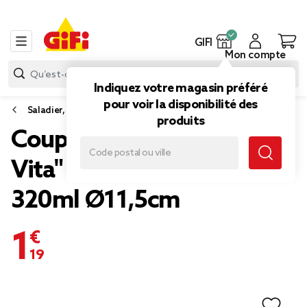
GIFI
Mon compte
Indiquez votre magasin préféré
pour voir la disponibilité des
Saladier, plat et coupelle
produits
Coupelle porcelaine "Dolce
Vita" blanche et verte
320ml Ø11,5cm
1,19 €