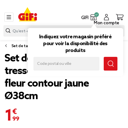
GIFI
Mon compte
Indiquez votre magasin préféré
pour voir la disponibilité des
Set de table
produits
Set de table jonc de mer
tressé et coton forme
fleur contour jaune
Ø38cm
1,99 €