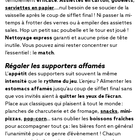
terriblement
efficace
.
Assiettes en carton
,
gobelets
,
serviettes en papier
….nul besoin de se soucier de la
vaisselle après le coup de sifflet final ! Ni passer la mi-
temps à frotter des verres ou à empiler des assiettes
sales. Hop un petit sac poubelle et le tour est joué !
Nettoyage express
garanti et aucune prise de tête
inutile. Vous pouvez ainsi rester concentrer sur
l’essentiel : le
match
.
Régaler les supporters affamés
L’
appétit
des supporters suit souvent la même
intensité
que le
rythme du jeu
. L’enjeu ? Alimenter les
estomacs affamés
jusqu’au coup de sifflet final sans
que vos invités aient à
quitter les yeux de l’écran
.
Place aux classiques qui plaisent à tout le monde :
planches de charcuterie et de fromage,
snacks
,
mini-
pizzas
,
pop-corn
… sans oublier les
boissons fraîches
pour accompagner tout ça : les bières font en général
l’unanimité pour ce genre d’évènement ! Chacun