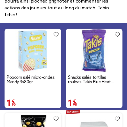
pourra ainsi piocher, grignoter et commenter les
actions des joueurs tout au long du match. Tchin
tchin !
Popcorn salé micro-ondes
Snacks salés tortillas
Mandy 3x80gr
roulées Takis Blue Heat
piment extrême saveur
citron vert 100gr
1,90 €
1,98 €