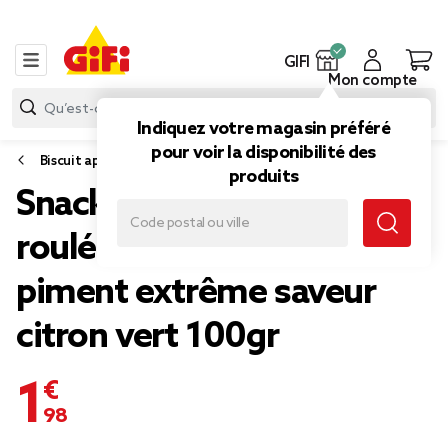
GIFI
Mon compte
Indiquez votre magasin préféré
pour voir la disponibilité des
Biscuit apéritif et snack
produits
Snacks salés tortillas
roulées Takis Blue Heat
piment extrême saveur
citron vert 100gr
1,98 €