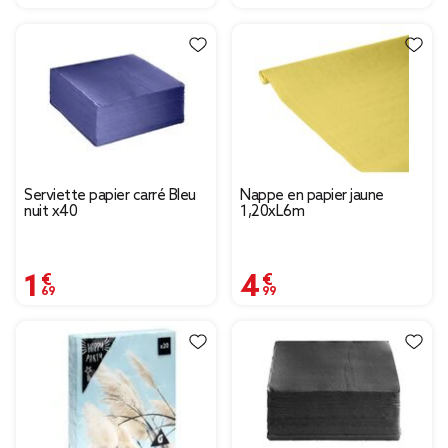
Serviette papier carré Bleu
Nappe en papier jaune
nuit x40
1,20xL6m
1,69 €
4,99 €