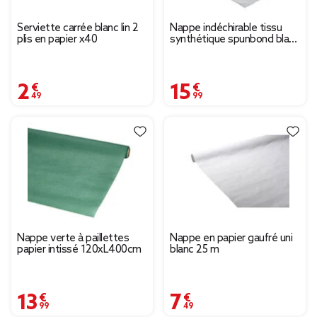
Serviette carrée blanc lin 2
Nappe indéchirable tissu
plis en papier x40
synthétique spunbond blanc
1,2x15m
2,49 €
15,99 €
Nappe verte à paillettes
Nappe en papier gaufré uni
papier intissé 120xL400cm
blanc 25 m
13,99 €
7,49 €