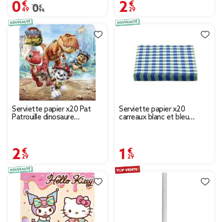
0,49 €
2,29 €
Prix remisé de 0,99 € à 0,49 €
0,99 €
Serviette papier x20 Pat
Serviette papier x20
Patrouille dinosaure
carreaux blanc et bleu
16,5x16,5cm
33x33cm
2,29 €
1,29 €