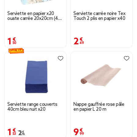
Serviette en papier x20
Serviette carrée noire Tex
ouate carrée 20x20cm (4
Touch 2 plis en papier x40
modèles)
1,50 €
2,49 €
OFFRE VIP
Serviette range couverts
Nappe gauffrée rose pâle
40cm bleu nuit x20
en papier L 20 m
1,53 €
9,99 €
Prix remisé de 2,19 € à 1,53 €
2,19 €