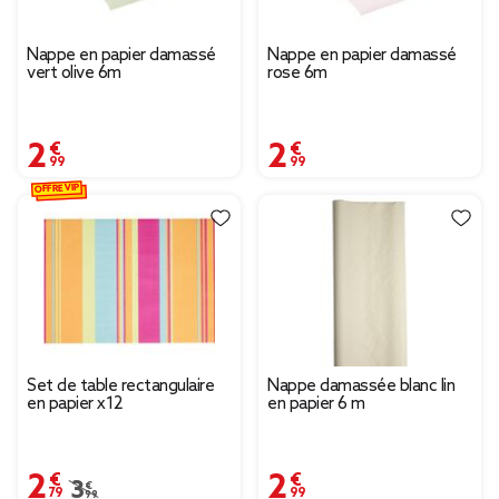
Nappe en papier damassé
Nappe en papier damassé
vert olive 6m
rose 6m
2,99 €
2,99 €
OFFRE VIP
Set de table rectangulaire
Nappe damassée blanc lin
en papier x12
en papier 6 m
2,79 €
2,99 €
Prix remisé de 3,99 € à 2,79 €
3,99 €