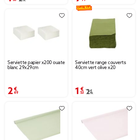
OFFRE VIP
Serviette papier x200 ouate
Serviette range couverts
blanc 29x29cm
40cm vert olive x20
2,49 €
1,53 €
Prix remisé de 2,19 € à 
2,19 €