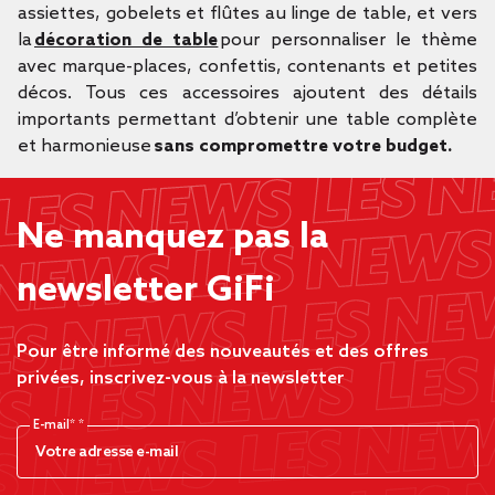
assiettes, gobelets et flûtes au linge de table, et vers
la
décoration de table
pour personnaliser le thème
avec marque-places, confettis, contenants et petites
décos. Tous ces accessoires ajoutent des détails
importants permettant d’obtenir une table complète
et harmonieuse
sans compromettre votre budget.
Ne manquez pas la
newsletter GiFi
Pour être informé des nouveautés et des offres
privées, inscrivez-vous à la newsletter
E-mail*