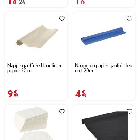
Prix remisé de 2,19 € à 1,53 €
2,19 €
Nappe gauffrée blanc lin en
Nappe en papier gaufré bleu
papier 20 m
nuit 20m
9,99 €
4,99 €