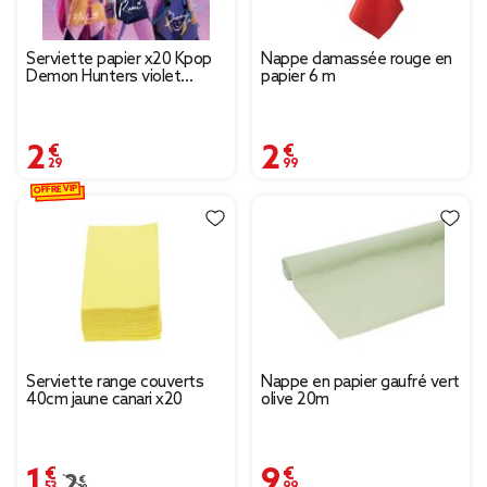
Serviette papier x20 Kpop
Nappe damassée rouge en
Demon Hunters violet
papier 6 m
16,5x16,5cm
2,29 €
2,99 €
OFFRE VIP
Serviette range couverts
Nappe en papier gaufré vert
40cm jaune canari x20
olive 20m
1,53 €
9,99 €
Prix remisé de 2,19 € à 1,53 €
2,19 €