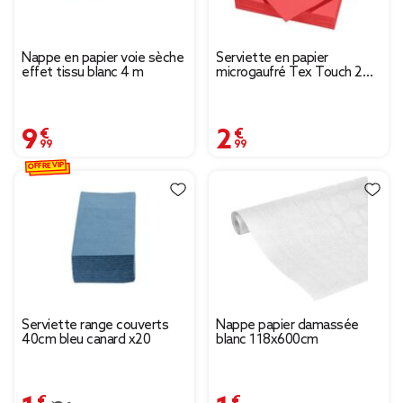
Nappe en papier voie sèche
Serviette en papier
effet tissu blanc 4 m
microgaufré Tex Touch 2
plis uni rouge x50
9,99 €
2,99 €
OFFRE VIP
Serviette range couverts
Nappe papier damassée
40cm bleu canard x20
blanc 118x600cm
1,53 €
1,99 €