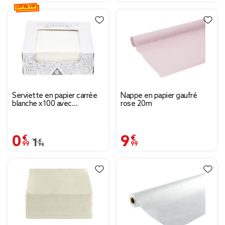
OFFRE VIP
Serviette en papier carrée
Nappe en papier gaufré
blanche x100 avec
rose 20m
distributeur
0,99 €
9,99 €
Prix remisé de 1,99 € à 0,99 €
1,99 €