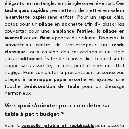
élégants : en rectangle, en triangle ou en éventail. Ces
techniques rapides
permettent de mettre en valeur
la
serviette papier
sans effort. Pour un
repas chic
,
optez pour un
pliage en pochette
afin d’y glisser les
couverts ; pour une
ambiance festive
, le
pliage en
éventail
ou en
fleur
apporte du volume. Disposez la
serviette
au
centre de l’assiette pour un
rendu
classique
, ou
à
gauche des couverts pour un style
plus
traditionnel
. Évitez de la poser directement sur la
nappe sans assiette, car cela peut donner un effet
négligé. Pour compléter la présentation, associez vos
pliages à une
nappe papier
assortie et ajoutez une
touche de
décoration de table
pour un dressage
harmonieux.
Vers quoi s’orienter pour compléter sa
table à petit budget ?
Vers la
vaisselle jetable et réutilisable
pour assortir