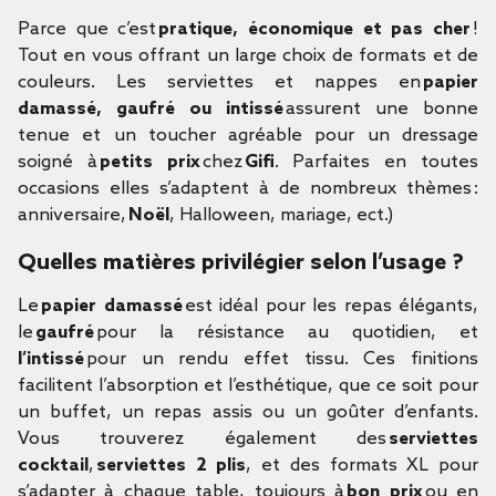
Parce que c’est
pratique, économique et pas cher
!
Tout en vous offrant un large choix de formats et de
couleurs. Les serviettes et nappes en
papier
damassé, gaufré ou intissé
assurent une bonne
tenue et un toucher agréable pour un dressage
soigné à
petits prix
chez
Gifi
. Parfaites en toutes
occasions elles s’adaptent à de nombreux thèmes :
anniversaire,
Noël
, Halloween, mariage, ect.)
Quelles matières privilégier selon l’usage ?
Le
papier damassé
est idéal pour les repas élégants,
le
gaufré
pour la résistance au quotidien, et
l’intissé
pour un rendu effet tissu. Ces finitions
facilitent l’absorption et l’esthétique, que ce soit pour
un buffet, un repas assis ou un goûter d’enfants.
Vous trouverez également des
serviettes
cocktail
,
serviettes 2 plis
, et des formats XL pour
s’adapter à chaque table, toujours à
bon prix
ou en