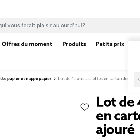
Offres du moment
Produits
Petits prix
N
tte papier et nappe papier
Lot de 4 sous-assiettes en carton doré déc
Lot de 
en cart
ajouré