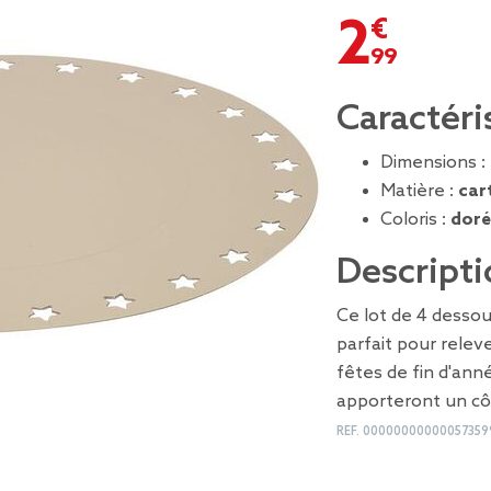
2,99 €
Caractéri
Dimensions :
Matière :
car
Coloris :
doré
Descripti
Ce lot de 4 dessou
parfait pour relev
fêtes de fin d'ann
apporteront un côt
REF.
00000000000057359