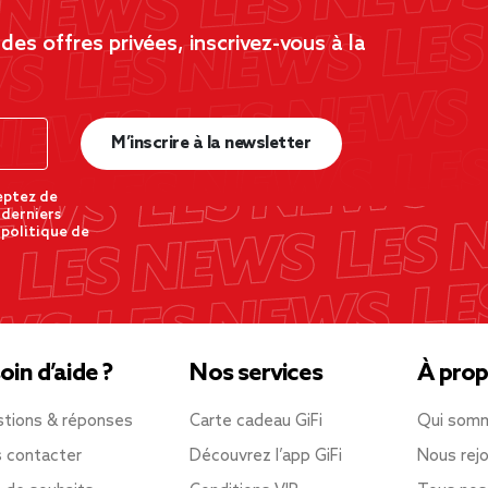
es offres privées, inscrivez-vous à la
M’inscrire à la newsletter
eptez de
 derniers
 politique de
oin d’aide ?
Nos services
À prop
tions & réponses
Carte cadeau GiFi
Qui som
 contacter
Découvrez l’app GiFi
Nous rejo