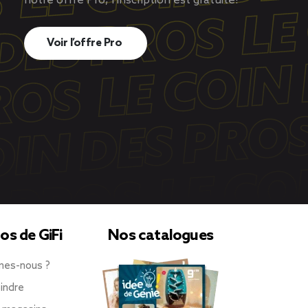
notre offre Pro, l’inscription est gratuite!
Voir l’offre Pro
os de GiFi
Nos catalogues
mes-nous ?
indre