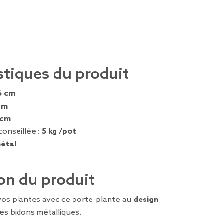
stiques du produit
6 cm
cm
 cm
conseillée :
5 kg /pot
étal
on du produit
vos plantes avec ce porte-plante au
design
des bidons métalliques.