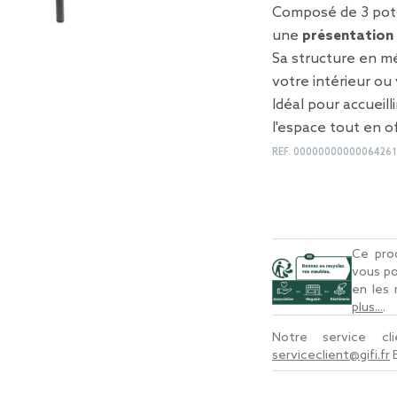
Composé de 3 pots 
une
présentation 
Sa structure en m
votre intérieur ou
Idéal pour accueill
l'espace tout en o
REF.
0000000000006426
Ce prod
vous po
en les
plus...
.
Notre service c
serviceclient@gifi.fr