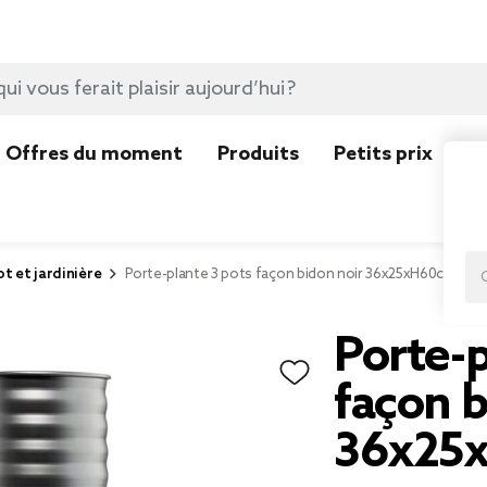
Offres du moment
Produits
Petits prix
N
ot et jardinière
Porte-plante 3 pots façon bidon noir 36x25xH60cm
Porte-p
façon b
36x25