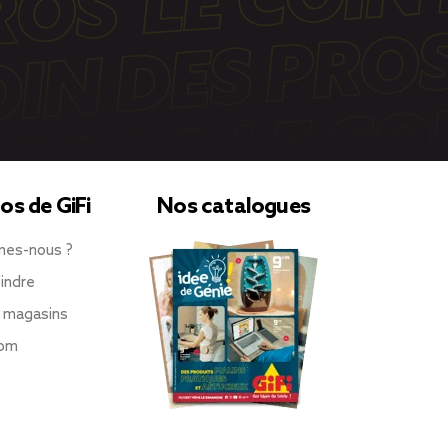
os de GiFi
Nos catalogues
mes-nous ?
indre
 magasins
oom