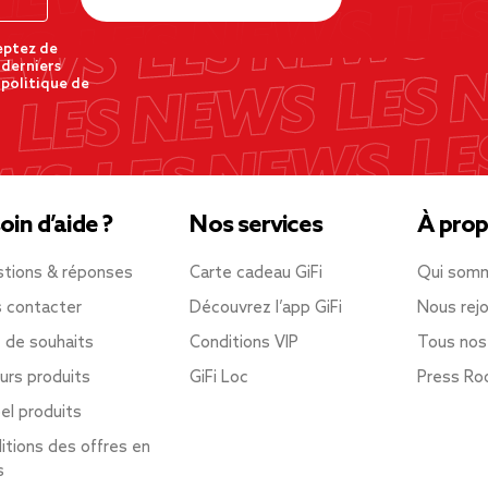
eptez de
 derniers
 politique de
oin d’aide ?
Nos services
À prop
tions & réponses
Carte cadeau GiFi
Qui som
 contacter
Découvrez l’app GiFi
Nous rejo
e de souhaits
Conditions VIP
Tous nos
urs produits
GiFi Loc
Press R
el produits
itions des offres en
s