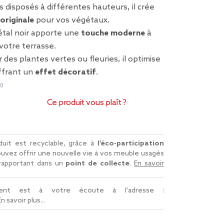
disposés à différentes hauteurs, il crée
originale
pour vos végétaux.
étal noir apporte une
touche moderne
à
 votre terrasse.
ir des plantes vertes ou fleuries, il optimise
ffrant un
effet décoratif
.
10
Ce produit vous plaît ?
uit est recyclable, grâce à
l’éco-participation
uvez offrir une nouvelle vie à vos meuble usagés
 rapportant dans un
point de collecte
.
En savoir
lient est à votre écoute à l'adresse :
En savoir plus...