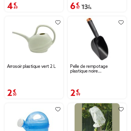
4,49 €
6,97 €
Prix remisé de 13,95 € 
13,95 €
Arrosoir plastique vert 2 L
Pelle de rempotage
plastique noire
28x7xH8,5cm
2,50 €
2,99 €