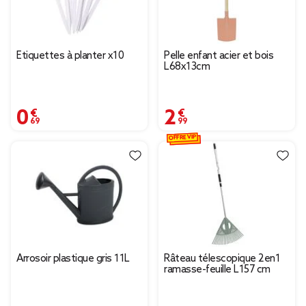
Étiquettes à planter x10
Pelle enfant acier et bois
L68x13cm
0,69 €
2,99 €
OFFRE VIP
Arrosoir plastique gris 11L
Râteau télescopique 2en1
ramasse-feuille L157 cm