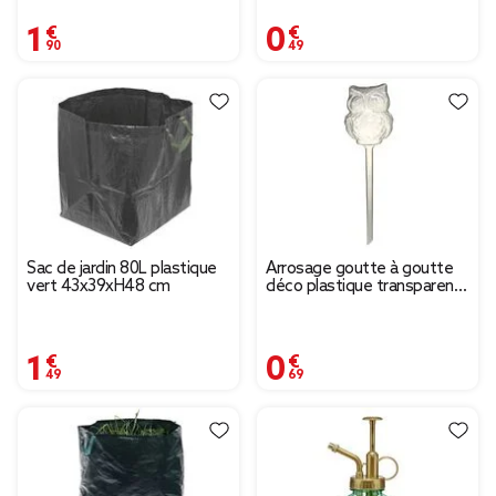
1,90 €
0,49 €
Sac de jardin 80L plastique
Arrosage goutte à goutte
vert 43x39xH48 cm
déco plastique transparent
H25cm (2 modèles)
1,49 €
0,69 €