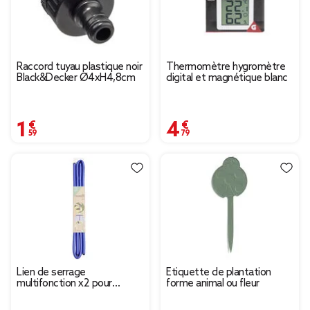
Raccord tuyau plastique noir
Thermomètre hygromètre
Black&Decker Ø4xH4,8cm
digital et magnétique blanc
1,59 €
4,79 €
Lien de serrage
Étiquette de plantation
multifonction x2 pour
forme animal ou fleur
bricolage et jardinage
Ø1,5xL90cm