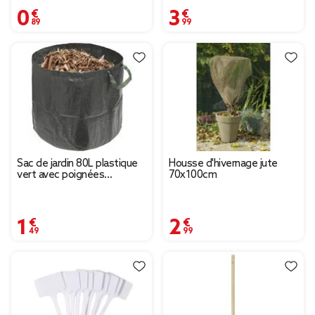
0,89 €
3,99 €
Sac de jardin 80L plastique
Housse d'hivernage jute
vert avec poignées
70x100cm
Ø45xH55cm
1,49 €
2,99 €