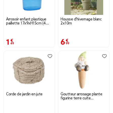
Arrosoir enfant plastique
Housse d'hivernage blanc
paillette 17x9xH15cm (4
2x10m
modèles)
1,49 €
6,99 €
Corde de jardin en jute
Goutteur arrosage plante
figurine terre cuite
Ø5xH15cm (4 modèles)