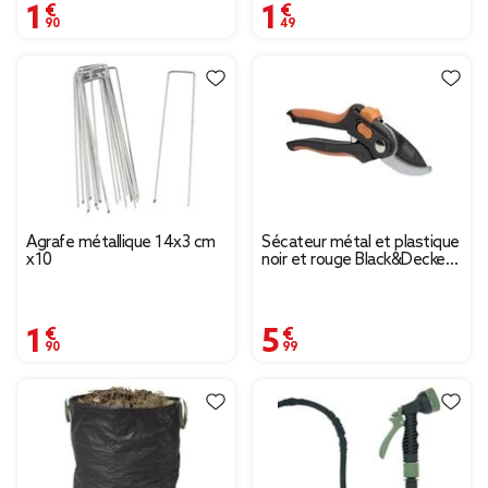
1,90 €
1,49 €
Agrafe métallique 14x3 cm
Sécateur métal et plastique
x10
noir et rouge Black&Decker
20x2,5xH7,5cm
1,90 €
5,99 €