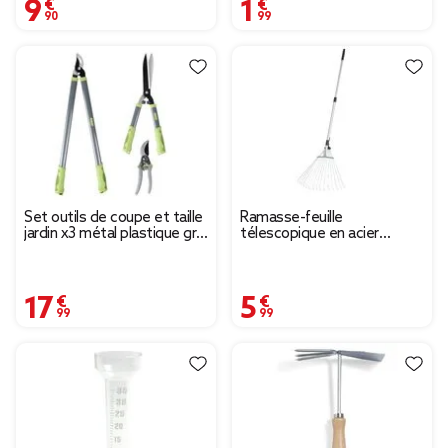
9,90 €
1,99 €
Set outils de coupe et taille
Ramasse-feuille
jardin x3 métal plastique gris
télescopique en acier
et vert
H160cm
17,99 €
5,99 €