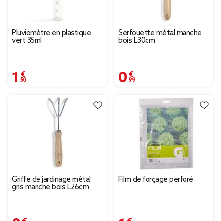
Pluviomètre en plastique
Serfouette métal manche
vert 35ml
bois L30cm
1,50 €
0,99 €
Griffe de jardinage métal
Film de forçage perforé
gris manche bois L26cm
0,99 €
1,90 €