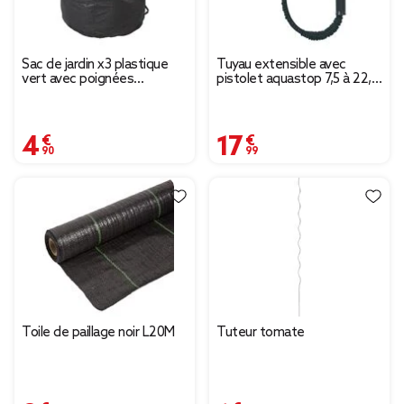
Sac de jardin x3 plastique
Tuyau extensible avec
vert avec poignées
pistolet aquastop 7,5 à 22,5
55/83/137L
m
4,90 €
17,99 €
Toile de paillage noir L20M
Tuteur tomate