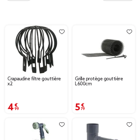
Crapaudine filtre gouttière
Grille protège gouttière
x2
L600cm
4,99 €
5,79 €