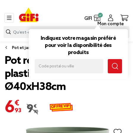
GIFI
Mon compte
Indiquez votre magasin préféré
pour voir la disponibilité des
Pot et jardinière
produits
Pot rond cylindrique
plastique vert sauge
Ø40xH38cm
6,93 €
OFFRE VIP
9,90 €
Prix remisé de 9,90 € à 6,93 €