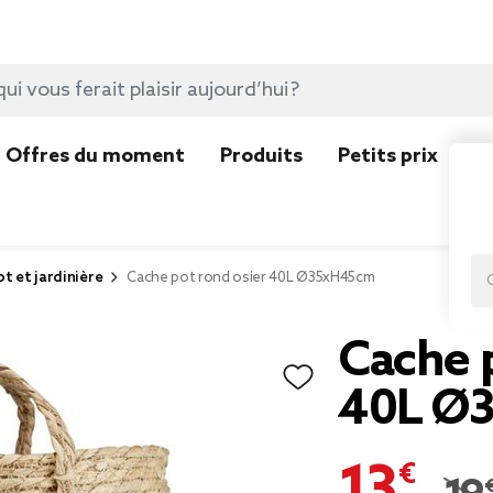
Offres du moment
Produits
Petits prix
N
ot et jardinière
Cache pot rond osier 40L Ø35xH45cm
Cache p
40L Ø
13,93 €