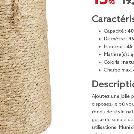
19,
Prix
Caractéri
Capacité :
40
Diamètre :
35
Hauteur :
45
Matière(s) :
q
Coloris :
natu
Charge max. 
Descripti
Ajoutez une jolie 
disposez-le où vou
rendu de style nat
guise de simple dé
utilisations. Muni