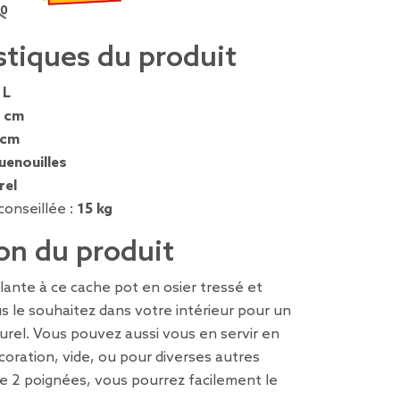
90 €
 remisé de 19,90 € à 13,93 €
stiques du produit
 L
 cm
 cm
uenouilles
rel
conseillée :
15 kg
on du produit
plante à ce cache pot en osier tressé et
s le souhaitez dans votre intérieur pour un
urel. Vous pouvez aussi vous en servir en
coration, vide, ou pour diverses autres
 de 2 poignées, vous pourrez facilement le