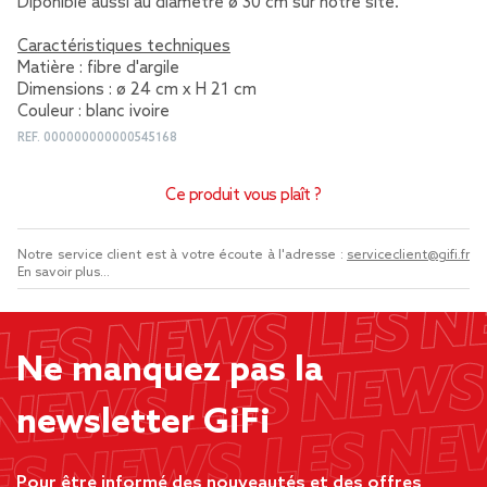
Diponible aussi au diamètre ø 30 cm sur notre site.
Caractéristiques techniques
Matière : fibre d'argile
Dimensions : ø 24 cm x H 21 cm
Couleur : blanc ivoire
REF.
000000000000545168
Ce produit vous plaît ?
Notre service client est à votre écoute à l'adresse :
serviceclient@gifi.fr
En savoir plus...
Ne manquez pas la
newsletter GiFi
Pour être informé des nouveautés et des offres