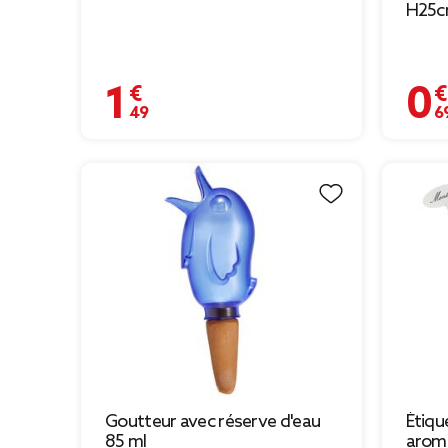
H25c
1,49 €
0,69 
Goutteur avec réserve d'eau
Étiqu
85 ml
aroma