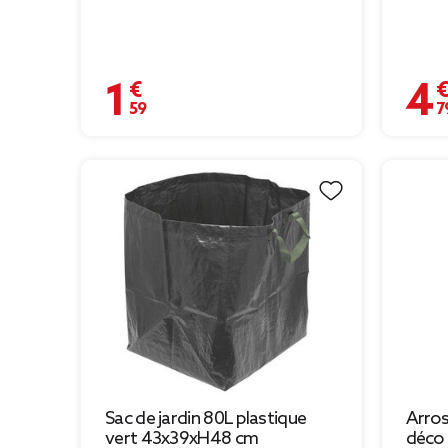
1,59 €
4,79 
Sac de jardin 80L plastique
Arros
vert 43x39xH48 cm
déco 