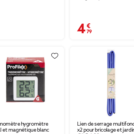
€
4,79 €
momètre hygromètre
Lien de serrage multifon
al et magnétique blanc
x2 pour bricolage et jard