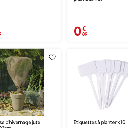
€
0,89 €
e d'hivernage jute
Étiquettes à planter x10