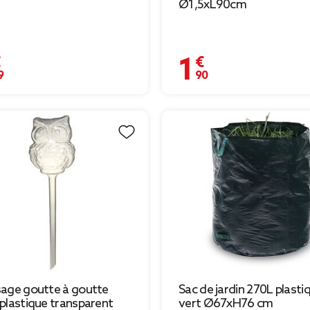
Ø1,5xL90cm
€
1,90 €
age goutte à goutte
Sac de jardin 270L plasti
plastique transparent
vert Ø67xH76 cm