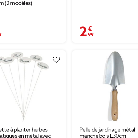
m (2 modèles)
€
2,99 €
ette à planter herbes
Pelle de jardinage métal
tiques en métal avec
manche bois L30cm