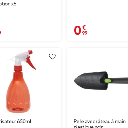
iption x6
€
0,99 €
isateur 650ml
Pelle avec râteau à main
plastique noir