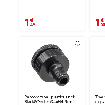
1,49 €
1,00 
Raccord tuyau plastique noir
Ther
Black&Decker Ø4xH4,8cm
digit