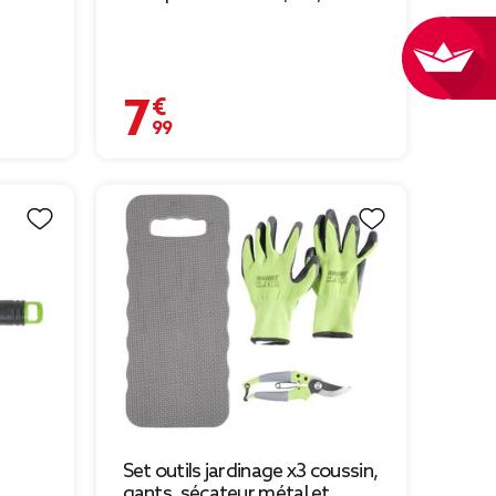
7,99 €
Set outils jardinage x3 coussin,
gants, sécateur métal et