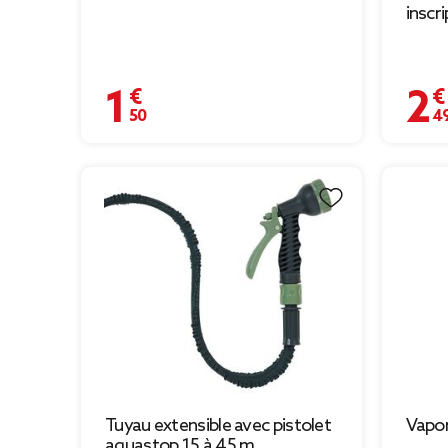
inscr
1,50 €
2,49 
Tuyau extensible avec pistolet
Vapor
aquastop 15 à 45 m