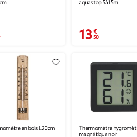
0cm
aquastop 5à15m
€
13,50 €
momètre en bois L20cm
Thermomètre hygromèt
magnétique noir