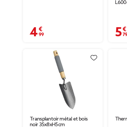
L60
4,99 €
5,79 
Transplantoir métal et bois
Ther
noir 35x8xH5cm